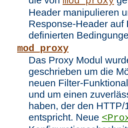
die von
ge
mod_proxy
Header manipulieren un
Response-Header auf 
definierten Bedingung
mod_proxy
Das Proxy Modul wurd
geschrieben um die Mö
neuen Filter-Funktiona
und um einen zuverläs
haben, der den HTTP/1
entspricht. Neue
<Pro