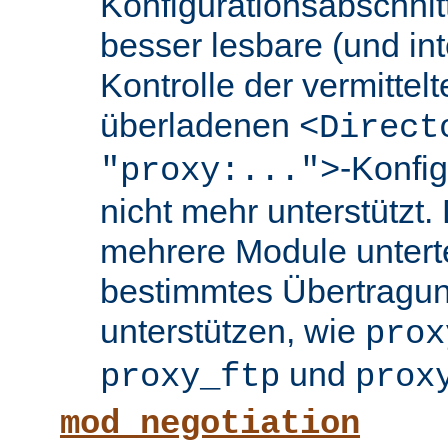
Konfigurationsabschnit
besser lesbare (und int
Kontrolle der vermittel
überladenen
<Direct
-Konfi
"proxy:...">
nicht mehr unterstützt.
mehrere Module untertei
bestimmtes Übertragun
unterstützen, wie
prox
und
proxy_ftp
prox
mod_negotiation