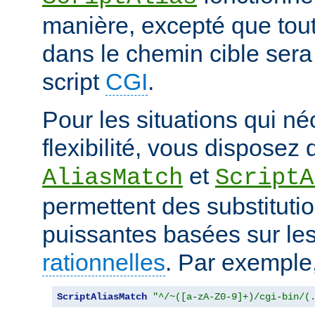
manière, excepté que tout
dans le chemin cible sera
script
CGI
.
Pour les situations qui né
flexibilité, vous disposez 
et
AliasMatch
ScriptA
permettent des substituti
puissantes basées sur le
rationnelles
. Par exemple
ScriptAliasMatch
"^/~([a-zA-Z0-9]+)/cgi-bin/(