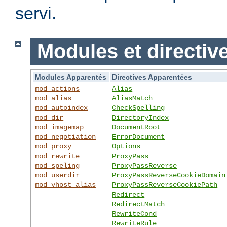
servi.
Modules et directiv
Modules Apparentés
Directives Apparentées
mod_actions
Alias
mod_alias
AliasMatch
mod_autoindex
CheckSpelling
mod_dir
DirectoryIndex
mod_imagemap
DocumentRoot
mod_negotiation
ErrorDocument
mod_proxy
Options
mod_rewrite
ProxyPass
mod_speling
ProxyPassReverse
mod_userdir
ProxyPassReverseCookieDomain
mod_vhost_alias
ProxyPassReverseCookiePath
Redirect
RedirectMatch
RewriteCond
RewriteRule