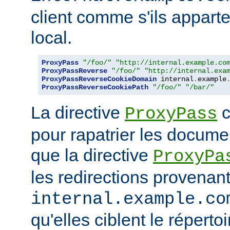
client comme s'ils appart
local.
ProxyPass
"/foo/"
"http://internal.example.co
ProxyPassReverse
"/foo/"
"http://internal.exa
ProxyPassReverseCookieDomain
 internal
.
example
ProxyPassReverseCookiePath
"/foo/"
"/bar/"
La directive
c
ProxyPass
pour rapatrier les docume
que la directive
ProxyPa
les redirections provenan
internal.example.co
qu'elles ciblent le réperto