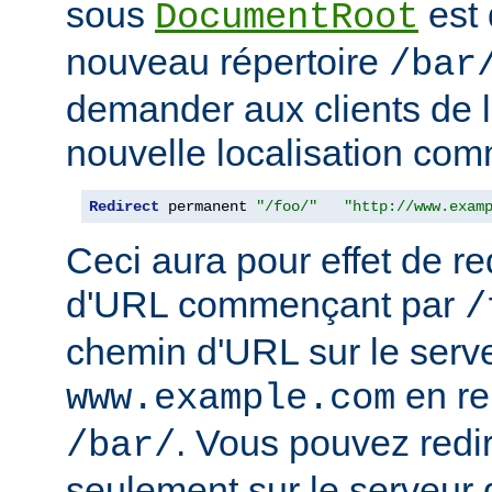
sous
est 
DocumentRoot
nouveau répertoire
/bar
demander aux clients de l
nouvelle localisation comm
Redirect
 permanent 
"/foo/"
"http://www.exam
Ceci aura pour effet de re
d'URL commençant par
/
chemin d'URL sur le serv
en r
www.example.com
. Vous pouvez redir
/bar/
seulement sur le serveur 