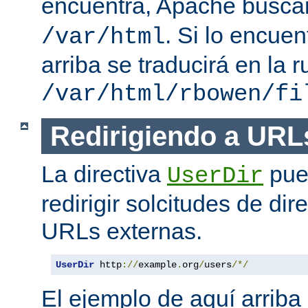
encuentra, Apache busc
. Si lo encue
/var/html
arriba se traducirá en la r
/var/html/rbowen/fi
Redirigiendo a URL
La directiva
pue
UserDir
redirigir solcitudes de dir
URLs externas.
UserDir
 http
://
example
.
org
/
users
/*/
El ejemplo de aquí arriba 