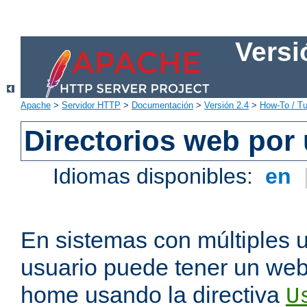
Versi
Apache
>
Servidor HTTP
>
Documentación
>
Versión 2.4
>
How-To / Tu
Directorios web por
Idiomas disponibles:
en
En sistemas con múltiples 
usuario puede tener un webs
home usando la directiva
U