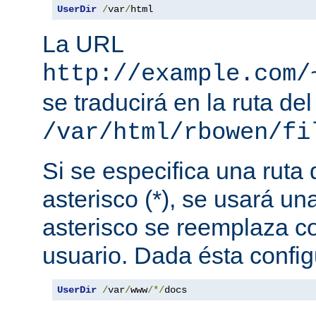
UserDir
/
var
/
html
La URL
http://example.com/
se traducirá en la ruta del
/var/html/rbowen/fi
Si se especifica una ruta
asterisco (*), se usará una
asterisco se reemplaza c
usuario. Dada ésta config
UserDir
/
var
/
www
/*/
docs