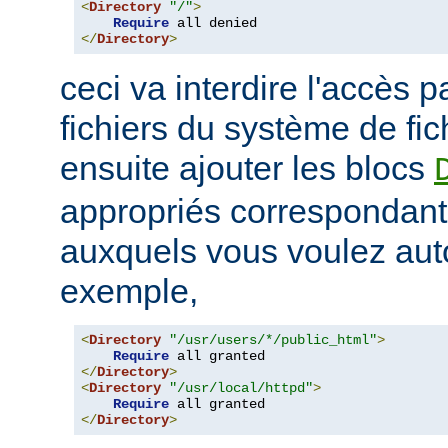
<
Directory
"/"
>
Require
</
Directory
>
ceci va interdire l'accès p
fichiers du système de fi
ensuite ajouter les blocs
appropriés correspondant
auxquels vous voulez auto
exemple,
<
Directory
"/usr/users/*/public_html"
>
Require
</
Directory
>
<
Directory
"/usr/local/httpd"
>
Require
</
Directory
>