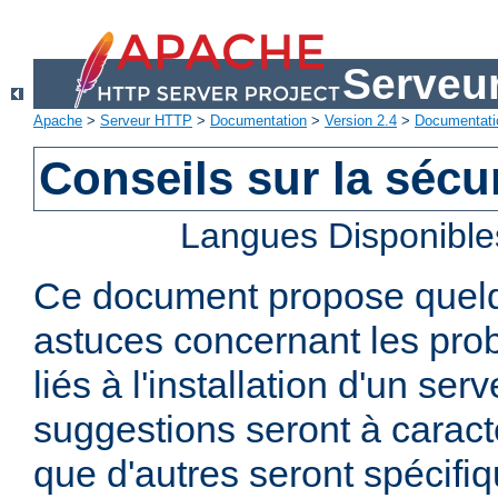
Serveu
Apache
>
Serveur HTTP
>
Documentation
>
Version 2.4
>
Documentati
Conseils sur la sécur
Langues Disponible
Ce document propose quelq
astuces concernant les pro
liés à l'installation d'un se
suggestions seront à caract
que d'autres seront spécifi