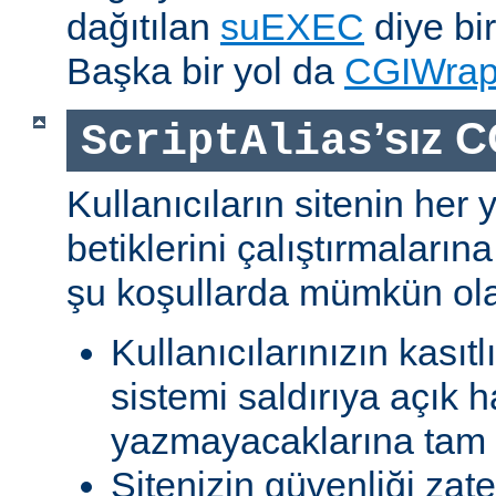
dağıtılan
suEXEC
diye bir
Başka bir yol da
CGIWra
’sız C
ScriptAlias
Kullanıcıların sitenin her
betiklerini çalıştırmaları
şu koşullarda mümkün olab
Kullanıcılarınızın kasıtl
sistemi saldırıya açık h
yazmayacaklarına tam g
Sitenizin güvenliği zat