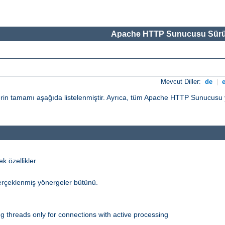
Apache HTTP Sunucusu Sürü
Mevcut Diller:
de
|
n tamamı aşağıda listelenmiştir. Ayrıca, tüm Apache HTTP Sunucusu yö
 özellikler
erçeklenmiş yönergeler bütünü.
 threads only for connections with active processing