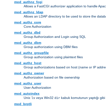
mod_authnz_fcgi
Allows a FastCGI authorizer application to handle Apac
mod_authnz_ldap
Allows an LDAP directory to be used to store the datab
mod_authz_core
Core Authorization
mod_authz_dbd
Group Authorization and Login using SQL
mod_authz_dbm
Group authorization using DBM files
mod_authz_groupfile
Group authorization using plaintext files
mod_authz_host
Group authorizations based on host (name or IP addre
mod_authz_owner
Authorization based on file ownership
mod_authz_user
User Authorization
mod_autoindex
Unix
veya Win32
kabuk komutunun yaptığı gibi diz
ls
dir
mod_brotli