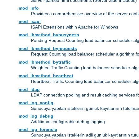
Server-parsed html documents (Server Side Includes)
mod_info
Provides a comprehensive overview of the server confi
mod_isapi
ISAPI Extensions within Apache for Windows
mod_lbmethod_bybusyness
Pending Request Counting load balancer scheduler alg
mod_lbmethod_byrequests
Request Counting load balancer scheduler algorithm f
mod_lbmethod_bytraffic
Weighted Traffic Counting load balancer scheduler alg
mod_lbmethod_heartbeat
Heartbeat Traffic Counting load balancer scheduler alg
mod_ldap
LDAP connection pooling and result caching services 
mod_log_config
Sunucuya yapılan isteklerin günlük kayıtlarının tutulma
mod_log_debug
Additional configurable debug logging
mod_log_forensic
Sunucuya yapılan isteklerin adli günlük kayıtlarının tut