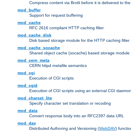
Compress content via Brotli before it is delivered to the 
mod_buffer
Support for request buffering
mod_cache
RFC 2616 compliant HTTP caching filter.
mod_cache_disk
Disk based storage module for the HTTP caching filter.
mod_cache_socache
Shared object cache (socache) based storage module fo
mod_cern_meta
CERN httpd metafile semantics
mod_cgi
Execution of CGI scripts
mod_cgid
Execution of CGI scripts using an external CGI daemo
mod_charset_lite
Specify character set translation or recoding
mod_data
Convert response body into an RFC2397 data URL
mod_dav
Distributed Authoring and Versioning (
WebDAV
) functio