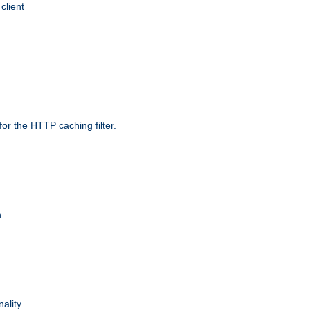
client
r the HTTP caching filter.
n
nality