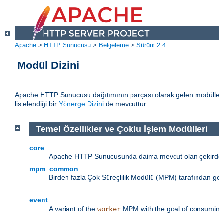
Apache
>
HTTP Sunucusu
>
Belgeleme
>
Sürüm 2.4
Modül Dizini
Apache HTTP Sunucusu dağıtımının parçası olarak gelen modülleri
listelendiği bir
Yönerge Dizini
de mevcuttur.
Temel Özellikler ve Çoklu İşlem Modülleri
core
Apache HTTP Sunucusunda daima mevcut olan çekirdek
mpm_common
Birden fazla Çok Süreçlilik Modülü (MPM) tarafından g
event
A variant of the
MPM with the goal of consuming
worker