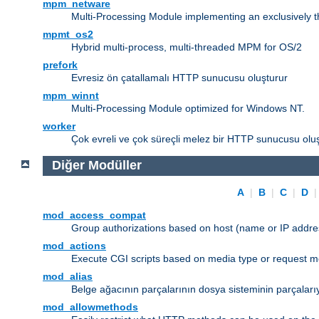
mpm_netware
Multi-Processing Module implementing an exclusively 
mpmt_os2
Hybrid multi-process, multi-threaded MPM for OS/2
prefork
Evresiz ön çatallamalı HTTP sunucusu oluşturur
mpm_winnt
Multi-Processing Module optimized for Windows NT.
worker
Çok evreli ve çok süreçli melez bir HTTP sunucusu oluş
Diğer Modüller
A
|
B
|
C
|
D
mod_access_compat
Group authorizations based on host (name or IP addre
mod_actions
Execute CGI scripts based on media type or request m
mod_alias
Belge ağacının parçalarının dosya sisteminin parçaları
mod_allowmethods