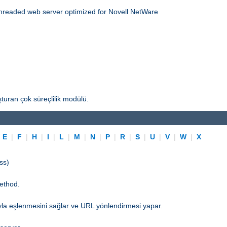
threaded web server optimized for Novell NetWare
turan çok süreçlilik modülü.
|
E
|
F
|
H
|
I
|
L
|
M
|
N
|
P
|
R
|
S
|
U
|
V
|
W
|
X
ss)
ethod.
yla eşlenmesini sağlar ve URL yönlendirmesi yapar.