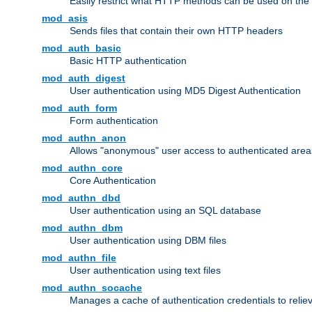
Easily restrict what HTTP methods can be used on the
mod_asis
Sends files that contain their own HTTP headers
mod_auth_basic
Basic HTTP authentication
mod_auth_digest
User authentication using MD5 Digest Authentication
mod_auth_form
Form authentication
mod_authn_anon
Allows "anonymous" user access to authenticated area
mod_authn_core
Core Authentication
mod_authn_dbd
User authentication using an SQL database
mod_authn_dbm
User authentication using DBM files
mod_authn_file
User authentication using text files
mod_authn_socache
Manages a cache of authentication credentials to reli