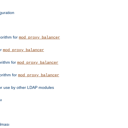
guration
orithm for
mod_proxy_balancer
or
mod_proxy_balancer
orithm for
mod_proxy_balancer
orithm for
mod_proxy_balancer
for use by other LDAP modules
sı
ulması