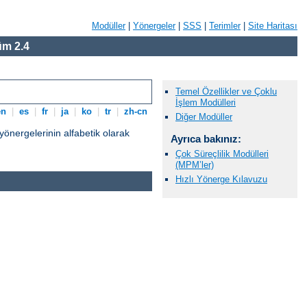
Modüller
|
Yönergeler
|
SSS
|
Terimler
|
Site Haritası
m 2.4
Temel Özellikler ve Çoklu
İşlem Modülleri
en
|
es
|
fr
|
ja
|
ko
|
tr
|
zh-cn
Diğer Modüller
nergelerinin alfabetik olarak
Ayrıca bakınız:
Çok Süreçlilik Modülleri
(MPM’ler)
Hızlı Yönerge Kılavuzu