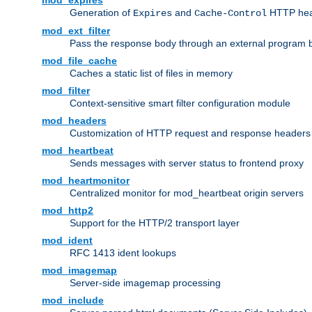
mod_expires
Generation of
and
HTTP head
Expires
Cache-Control
mod_ext_filter
Pass the response body through an external program bef
mod_file_cache
Caches a static list of files in memory
mod_filter
Context-sensitive smart filter configuration module
mod_headers
Customization of HTTP request and response headers
mod_heartbeat
Sends messages with server status to frontend proxy
mod_heartmonitor
Centralized monitor for mod_heartbeat origin servers
mod_http2
Support for the HTTP/2 transport layer
mod_ident
RFC 1413 ident lookups
mod_imagemap
Server-side imagemap processing
mod_include