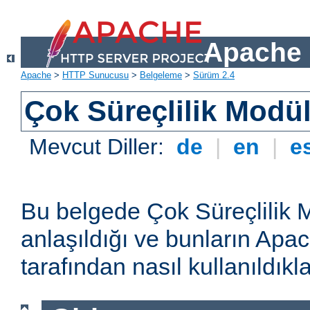
Apache 
Apache
>
HTTP Sunucusu
>
Belgeleme
>
Sürüm 2.4
Çok Süreçlilik Modül
Mevcut Diller:
de
|
en
|
e
Bu belgede Çok Süreçlilik 
anlaşıldığı ve bunların A
tarafından nasıl kullanıldıkla