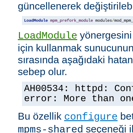
güncellenerek değiştirilebil
LoadModule
mpm_prefork_module
 modules
/
mod_mpm
yönergesini
LoadModule
için kullanmak sunucunun
sırasında aşağıdaki hata
sebep olur.
AH00534: httpd: Con
error: More than on
Bu özellik
bet
configure
seçeneği ile
mpms-shared