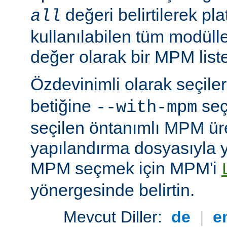
değeri belirtilerek pla
all
kullanılabilen tüm modüller
değer olarak bir MPM listesi
Özdevinimli olarak seçil
betiğine
seç
--with-mpm
seçilen öntanımlı MPM ür
yapılandırma dosyasıyla yü
MPM seçmek için MPM'i
yönergesinde belirtin.
Mevcut Diller:
de
|
e