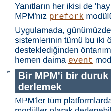
Yanıtların her ikisi de 'hay
MPM'niz
modülü
prefork
Uygulamada, günümüzdeki
sistemlerinin tümü bu iki ö
desteklediğinden öntanı
hemen daima
modü
event
Bir MPM'i bir duruk
derlemek
MPM'ler tüm platformlarda
modüller olarak derlenebi