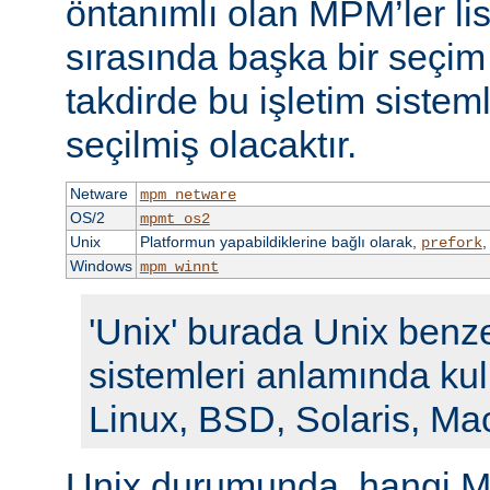
öntanımlı olan MPM’ler li
sırasında başka bir seçi
takdirde bu işletim siste
seçilmiş olacaktır.
Netware
mpm_netware
OS/2
mpmt_os2
Unix
Platformun yapabildiklerine bağlı olarak,
prefork
Windows
mpm_winnt
'Unix' burada Unix benze
sistemleri anlamında kull
Linux, BSD, Solaris, Ma
Unix durumunda, hangi M