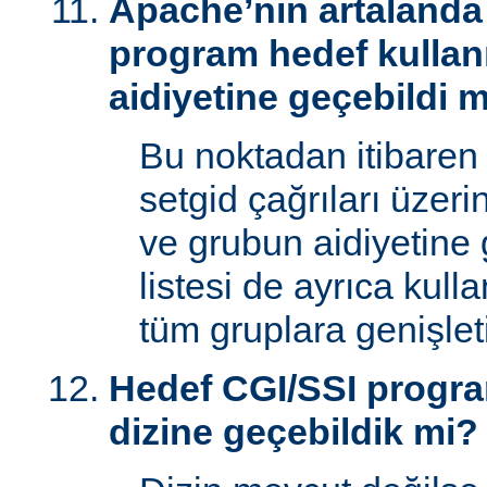
Apache’nin artalanda 
program hedef kullan
aidiyetine geçebildi 
Bu noktadan itibaren
setgid çağrıları üzeri
ve grubun aidiyetine 
listesi de ayrıca kull
tüm gruplara genişletil
Hedef CGI/SSI progr
dizine geçebildik mi?