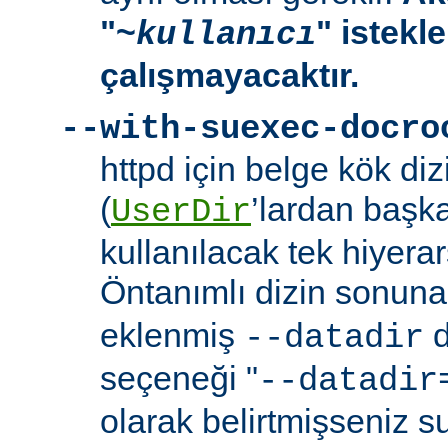
"~
" istekl
kullanıcı
çalışmayacaktır.
--with-suexec-docro
httpd için belge kök dizi
(
’lardan başk
UserDir
kullanılacak tek hiyerarş
Öntanımlı dizin sonuna
eklenmiş
d
--datadir
seçeneği "
--datadir
olarak belirtmişseniz s