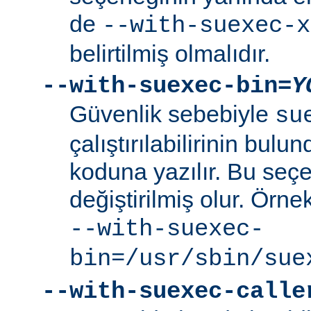
de
--with-suexec-x
belirtilmiş olmalıdır.
--with-suexec-bin=
Y
Güvenlik sebebiyle
su
çalıştırılabilirinin bul
koduna yazılır. Bu seçe
değiştirilmiş olur. Örne
--with-suexec-
bin=/usr/sbin/sue
--with-suexec-calle