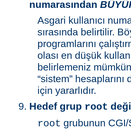
numarasından
BÜYÜ
Asgari kullanıcı num
sırasında belirtilir. 
programlarını çalıştır
olası en düşük kullan
belirlemeniz mümkün k
“sistem” hesaplarını
için yararlıdır.
Hedef grup
deği
root
grubunun CGI/S
root