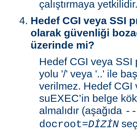
çalıştırmaya yetkilidir
Hedef CGI veya SSI p
olarak güvenliği boza
üzerinde mi?
Hedef CGI veya SSI 
yolu '/' veya '..' ile 
verilmez. Hedef CGI
suEXEC’in belge kök 
almalıdır (aşağıda
--
seç
docroot=
DİZİN