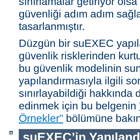
sınırlamalar getiriyor ols
güvenliği adım adım sağl
tasarlanmıştır.
Düzgün bir suEXEC yapıl
güvenlik risklerinden kurt
bu güvenlik modelinin su
yapılandırmasıyla ilgili so
sınırlayabildiği hakkında d
edinmek için bu belgenin
Örnekler"
bölümüne bakın
suEXEC’in Yapılandı