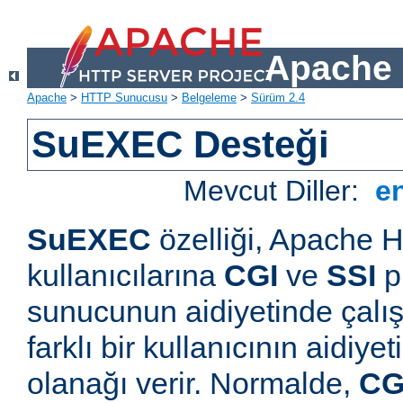
Apache 
Apache
>
HTTP Sunucusu
>
Belgeleme
>
Sürüm 2.4
SuEXEC Desteği
Mevcut Diller:
e
SuEXEC
özelliği, Apache
kullanıcılarına
CGI
ve
SSI
p
sunucunun aidiyetinde çalışt
farklı bir kullanıcının aidiye
olanağı verir. Normalde,
CG