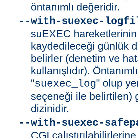
öntanımlı değeridir.
--with-suexec-logfi
suEXEC hareketlerinin 
kaydedileceği günlük d
belirler (denetim ve ha
kullanışlıdır). Öntanım
"
" olup yer
suexec_log
seçeneği ile belirtilen)
dizinidir.
--with-suexec-safep
CGI çalıştırılabilirlerin