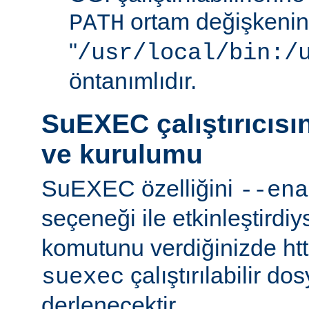
ortam değişkenini
PATH
"
/usr/local/bin:/
öntanımlıdır.
SuEXEC çalıştırıcısı
ve kurulumu
SuEXEC özelliğini
--ena
seçeneği ile etkinleştirdi
komutunu verdiğinizde http
çalıştırılabilir do
suexec
derlenecektir.