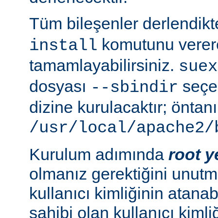
Tüm bileşenler derlendik
komutunu verer
install
tamamlayabilirsiniz.
suex
dosyası
seçen
--sbindir
dizine kurulacaktır; öntanı
/usr/local/apache2/
Kurulum adımında
root y
olmanız gerektiğini unutma
kullanıcı kimliğinin atana
sahibi olan kullanıcı kimliğ