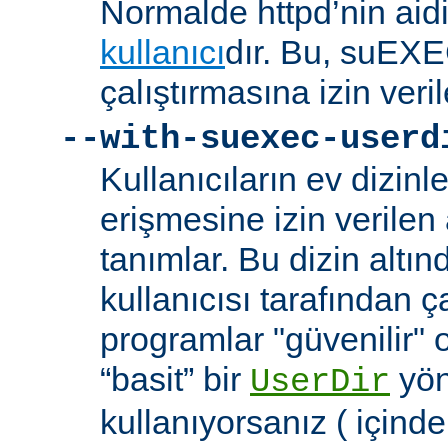
Normalde httpd’nin aidi
kullanıcı
dır. Bu, suEXEC
çalıştırmasına izin veril
--with-suexec-userd
Kullanıcıların ev dizin
erişmesine izin verilen a
tanımlar. Bu dizin alt
kullanıcısı tarafından ç
programlar "güvenilir" 
“basit” bir
yön
UserDir
kullanıyorsanız ( içind