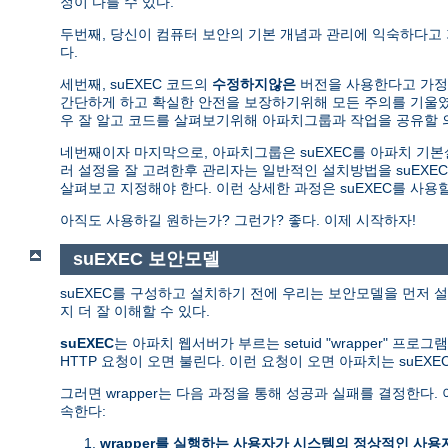
정이 다를 수 있다.
두번째, 당신이 컴퓨터 보안의 기본 개념과 관리에 익숙하다고
다.
세번째, suEXEC 코드의
수정하지않은
버전을 사용한다고 가정한
간단하게 하고 확실한 안전을 보장하기위해 모든 주의를 기울였다
우 잘 알고 코드를 살펴보기위해 아파치그룹과 작업을 공유할 
네번째이자 마지막으로, 아파치그룹은 suEXEC를 아파치 기
러 설정을 잘 고려한후 관리자는 일반적인 설치방법을 suEXEC
살펴보고 지정해야 한다. 이런 상세한 과정은 suEXEC를 사
아직도 사용하길 원하는가? 그런가? 좋다. 이제 시작하자!
suEXEC 보안모델
suEXEC를 구성하고 설치하기 전에 우리는 보안모델을 먼저 설
지 더 잘 이해할 수 있다.
suEXEC
는 아파치 웹서버가 부르는 setuid "wrapper" 프로
HTTP 요청이 오면 불린다. 이런 요청이 오면 아파치는 suEX
그러면 wrapper는 다음 과정을 통해 성공과 실패를 결정한
속한다:
wrapper를 실행하는 사용자가 시스템의 정상적인 사용