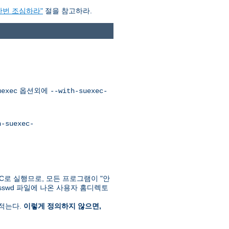
한번 조심하라"
절을 참고하라.
옵션외에
uexec
--with-suexec-
h-suexec-
C로 실행므로, 모든 프로그램이 "안
passwd 파일에 나온 사용자 홈디렉토
 적는다.
이렇게 정의하지 않으면,