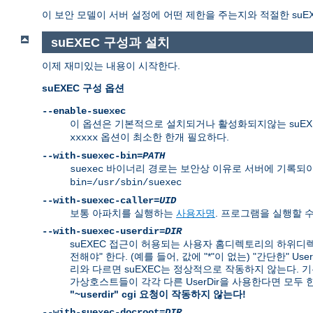
이 보안 모델이 서버 설정에 어떤 제한을 주는지와 적절한 suE
suEXEC 구성과 설치
이제 재미있는 내용이 시작한다.
suEXEC 구성 옵션
--enable-suexec
이 옵션은 기본적으로 설치되거나 활성화되지않는 suEXE
옵션이 최소한 한개 필요하다.
xxxxx
--with-suexec-bin=
PATH
바이너리 경로는 보안상 이유로 서버에 기록되야
suexec
bin=/usr/sbin/suexec
--with-suexec-caller=
UID
보통 아파치를 실행하는
사용자명
. 프로그램을 실행할 
--with-suexec-userdir=
DIR
suEXEC 접근이 허용되는 사용자 홈디렉토리의 하위디렉
전해야" 한다. (예를 들어, 값에 "*"이 없는) "간단한" 
리와 다르면 suEXEC는 정상적으로 작동하지 않는다. 기본값은
가상호스트들이 각각 다른 UserDir을 사용한다면 모두
"~userdir" cgi 요청이 작동하지 않는다!
--with-suexec-docroot=
DIR