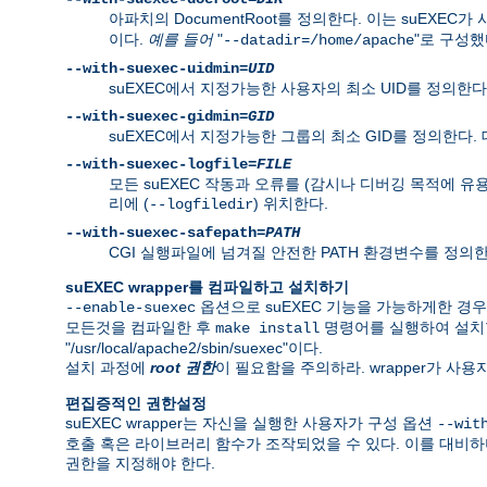
아파치의 DocumentRoot를 정의한다. 이는 suEXEC가
이다.
예를 들어
"
"로 구성했다
--datadir=/home/apache
--with-suexec-uidmin=
UID
suEXEC에서 지정가능한 사용자의 최소 UID를 정의한다.
--with-suexec-gidmin=
GID
suEXEC에서 지정가능한 그룹의 최소 GID를 정의한다.
--with-suexec-logfile=
FILE
모든 suEXEC 작동과 오류를 (감시나 디버깅 목적에 유
리에 (
) 위치한다.
--logfiledir
--with-suexec-safepath=
PATH
CGI 실행파일에 넘겨질 안전한 PATH 환경변수를 정의한다. 기본값은 
suEXEC wrapper를 컴파일하고 설치하기
옵션으로 suEXEC 기능을 가능하게한 경
--enable-suexec
모든것을 컴파일한 후
명령어를 실행하여 설치
make install
"/usr/local/apache2/sbin/suexec"이다.
설치 과정에
root 권한
이 필요함을 주의하라. wrapper가 사
편집증적인 권한설정
suEXEC wrapper는 자신을 실행한 사용자가 구성 옵션
--wit
호출 혹은 라이브러리 함수가 조작되었을 수 있다. 이를 대비하
권한을 지정해야 한다.