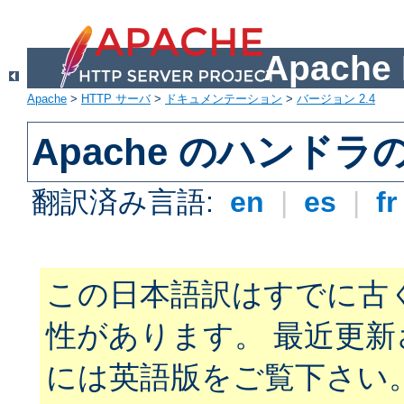
Apach
Apache
>
HTTP サーバ
>
ドキュメンテーション
>
バージョン 2.4
Apache のハンドラ
翻訳済み言語:
en
|
es
|
f
この日本語訳はすでに古
性があります。 最近更
には英語版をご覧下さい