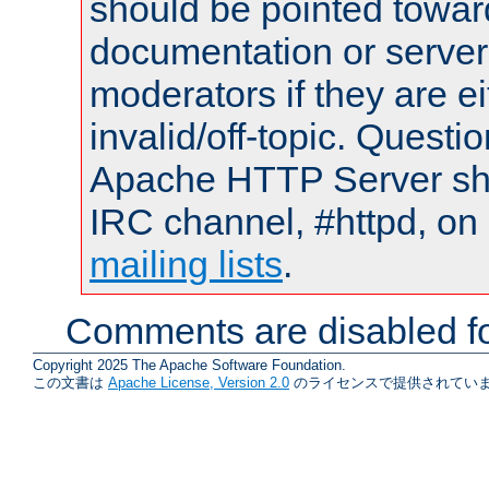
should be pointed towar
documentation or serve
moderators if they are 
invalid/off-topic. Quest
Apache HTTP Server shou
IRC channel, #httpd, on 
mailing lists
.
Comments are disabled fo
Copyright 2025 The Apache Software Foundation.
この文書は
Apache License, Version 2.0
のライセンスで提供されていま