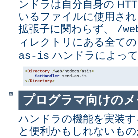
ンドラは自分自身の HT
いるファイルに使用され
拡張子に関わらず、
/we
ィレクトリにある全て
ハンドラによって
as-is
<
Directory
/
web
/
htdocs
/
asis
>
SetHandler
</
Directory
>
プログラマ向けのメ
ハンドラの機能を実装す
と便利かもしれないも