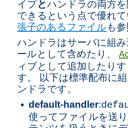
イプ
と
ハンドラの両方を
できるという点で優れてい
張子のあるファイル
も参
ハンドラはサーバに組み
ールとして含めたり、
A
ィブとして追加したりす
す。 以下は標準配布に
ンドラです。
default-handler
:
defa
使ってファイルを送り
テンツを扱うときに