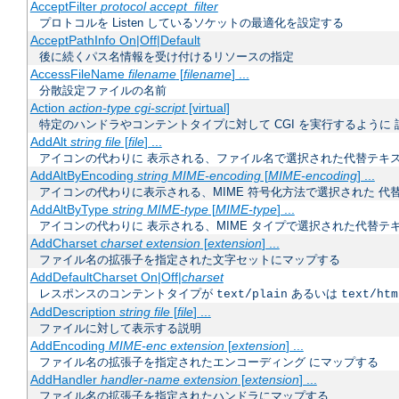
AcceptFilter
protocol
accept_filter
プロトコルを Listen しているソケットの最適化を設定する
AcceptPathInfo On|Off|Default
後に続くパス名情報を受け付けるリソースの指定
AccessFileName
filename
[
filename
] ...
分散設定ファイルの名前
Action
action-type
cgi-script
[virtual]
特定のハンドラやコンテントタイプに対して CGI を実行するように 
AddAlt
string
file
[
file
] ...
アイコンの代わりに 表示される、ファイル名で選択された代替テキ
AddAltByEncoding
string
MIME-encoding
[
MIME-encoding
] ...
アイコンの代わりに表示される、MIME 符号化方法で選択された 代
AddAltByType
string
MIME-type
[
MIME-type
] ...
アイコンの代わりに 表示される、MIME タイプで選択された代替テ
AddCharset
charset
extension
[
extension
] ...
ファイル名の拡張子を指定された文字セットにマップする
AddDefaultCharset On|Off|
charset
レスポンスのコンテントタイプが
あるいは
text/plain
text/htm
AddDescription
string
file
[
file
] ...
ファイルに対して表示する説明
AddEncoding
MIME-enc
extension
[
extension
] ...
ファイル名の拡張子を指定されたエンコーディング にマップする
AddHandler
handler-name
extension
[
extension
] ...
ファイル名の拡張子を指定されたハンドラにマップする