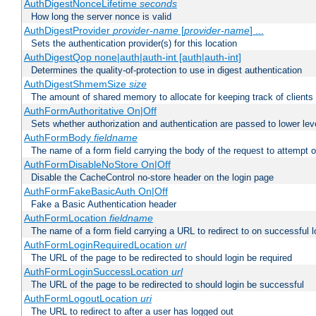
AuthDigestNonceLifetime
seconds
How long the server nonce is valid
AuthDigestProvider
provider-name
[
provider-name
] ...
Sets the authentication provider(s) for this location
AuthDigestQop none|auth|auth-int [auth|auth-int]
Determines the quality-of-protection to use in digest authentication
AuthDigestShmemSize
size
The amount of shared memory to allocate for keeping track of clients
AuthFormAuthoritative On|Off
Sets whether authorization and authentication are passed to lower le
AuthFormBody
fieldname
The name of a form field carrying the body of the request to attempt 
AuthFormDisableNoStore On|Off
Disable the CacheControl no-store header on the login page
AuthFormFakeBasicAuth On|Off
Fake a Basic Authentication header
AuthFormLocation
fieldname
The name of a form field carrying a URL to redirect to on successful l
AuthFormLoginRequiredLocation
url
The URL of the page to be redirected to should login be required
AuthFormLoginSuccessLocation
url
The URL of the page to be redirected to should login be successful
AuthFormLogoutLocation
uri
The URL to redirect to after a user has logged out