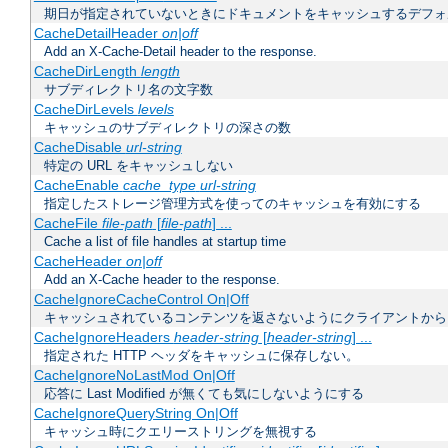
期日が指定されていないときにドキュメントをキャッシュするデフォ
CacheDetailHeader
on|off
Add an X-Cache-Detail header to the response.
CacheDirLength
length
サブディレクトリ名の文字数
CacheDirLevels
levels
キャッシュのサブディレクトリの深さの数
CacheDisable
url-string
特定の URL をキャッシュしない
CacheEnable
cache_type
url-string
指定したストレージ管理方式を使ってのキャッシュを有効にする
CacheFile
file-path
[
file-path
] ...
Cache a list of file handles at startup time
CacheHeader
on|off
Add an X-Cache header to the response.
CacheIgnoreCacheControl On|Off
キャッシュされているコンテンツを返さないようにクライアントから
CacheIgnoreHeaders
header-string
[
header-string
] ...
指定された HTTP ヘッダをキャッシュに保存しない。
CacheIgnoreNoLastMod On|Off
応答に Last Modified が無くても気にしないようにする
CacheIgnoreQueryString On|Off
キャッシュ時にクエリーストリングを無視する