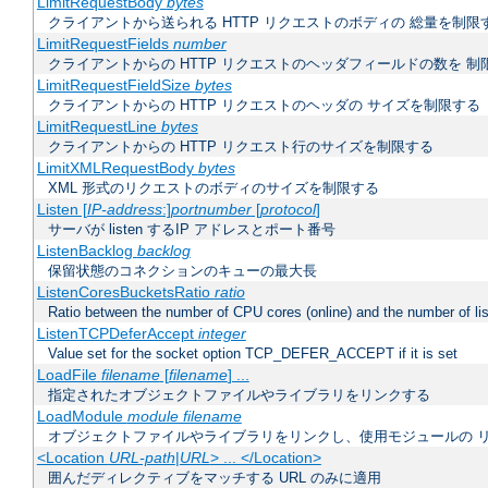
LimitRequestBody
bytes
クライアントから送られる HTTP リクエストのボディの 総量を制限
LimitRequestFields
number
クライアントからの HTTP リクエストのヘッダフィールドの数を 制
LimitRequestFieldSize
bytes
クライアントからの HTTP リクエストのヘッダの サイズを制限する
LimitRequestLine
bytes
クライアントからの HTTP リクエスト行のサイズを制限する
LimitXMLRequestBody
bytes
XML 形式のリクエストのボディのサイズを制限する
Listen [
IP-address
:]
portnumber
[
protocol
]
サーバが listen するIP アドレスとポート番号
ListenBacklog
backlog
保留状態のコネクションのキューの最大長
ListenCoresBucketsRatio
ratio
Ratio between the number of CPU cores (online) and the number of lis
ListenTCPDeferAccept
integer
Value set for the socket option TCP_DEFER_ACCEPT if it is set
LoadFile
filename
[
filename
] ...
指定されたオブジェクトファイルやライブラリをリンクする
LoadModule
module filename
オブジェクトファイルやライブラリをリンクし、使用モジュールの 
<Location
URL-path
|
URL
> ... </Location>
囲んだディレクティブをマッチする URL のみに適用