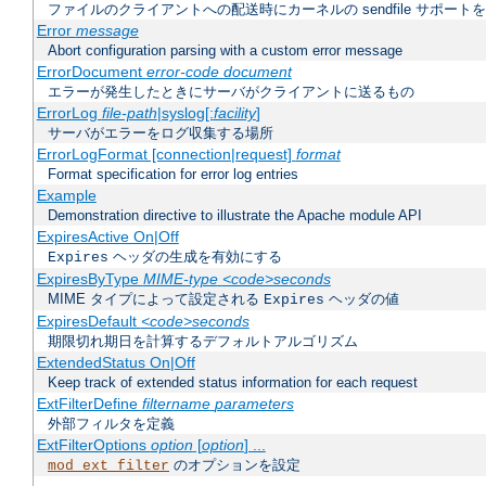
ファイルのクライアントへの配送時にカーネルの sendfile サポート
Error
message
Abort configuration parsing with a custom error message
ErrorDocument
error-code document
エラーが発生したときにサーバがクライアントに送るもの
ErrorLog
file-path
|syslog[:
facility
]
サーバがエラーをログ収集する場所
ErrorLogFormat [connection|request]
format
Format specification for error log entries
Example
Demonstration directive to illustrate the Apache module API
ExpiresActive On|Off
ヘッダの生成を有効にする
Expires
ExpiresByType
MIME-type
<code>seconds
MIME タイプによって設定される
ヘッダの値
Expires
ExpiresDefault
<code>seconds
期限切れ期日を計算するデフォルトアルゴリズム
ExtendedStatus On|Off
Keep track of extended status information for each request
ExtFilterDefine
filtername
parameters
外部フィルタを定義
ExtFilterOptions
option
[
option
] ...
のオプションを設定
mod_ext_filter