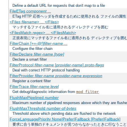
Define a default URL for requests that don't map to a file
FileETag
component
...
ETag HTTP 応答ヘッダを作成するために使用される ファイルの属性
<Files
filename
> ... </Files>
マッチするファイル名に適用されるディレクティブを囲む
<FilesMatch
regex
> ... </FilesMatch>
正規表現にマッチするファイル名に適用される ディレクティブを囲
FilterChain [+=-@!]
filter-name
...
Configure the filter chain
FilterDeclare
filter-name
[type]
Declare a smart filter
FilterProtocol
filter-name
[
provider-name
]
proto-flags
Deal with correct HTTP protocol handling
FilterProvider
filter-name
provider-name
expression
Register a content filter
FilterTrace
filter-name
level
Get debug/diagnostic information from
mod_filter
FlushMaxPipelined
number
Maximum number of pipelined responses above which they are flushe
FlushMaxThreshold
number-of-bytes
Threshold above which pending data are flushed to the network
ForceLanguagePriority None|Prefer|Fallback [Prefer|Fallback]
要求に合う単独のドキュメントが見つからなかったときに行なうこと