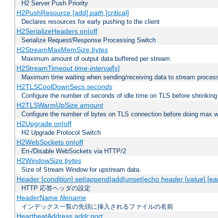
H2 Server Push Priority
H2PushResource [add]
path
[critical]
Declares resources for early pushing to the client
H2SerializeHeaders on|off
Serialize Request/Response Processing Switch
H2StreamMaxMemSize
bytes
Maximum amount of output data buffered per stream.
H2StreamTimeout
time-interval
[s]
Maximum time waiting when sending/receiving data to stream proces
H2TLSCoolDownSecs
seconds
Configure the number of seconds of idle time on TLS before shrinking
H2TLSWarmUpSize
amount
Configure the number of bytes on TLS connection before doing max w
H2Upgrade on|off
H2 Upgrade Protocol Switch
H2WebSockets on|off
En-/Disable WebSockets via HTTP/2
H2WindowSize
bytes
Size of Stream Window for upstream data.
Header [
condition
] set|append|add|unset|echo
header
[
value
] [ea
HTTP 応答ヘッダの設定
HeaderName
filename
インデックス一覧の先頭に挿入されるファイルの名前
HeartbeatAddress
addr:port