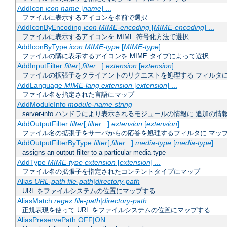
AddIcon
icon
name
[
name
] ...
ファイルに表示するアイコンを名前で選択
AddIconByEncoding
icon
MIME-encoding
[
MIME-encoding
] ...
ファイルに表示するアイコンを MIME 符号化方法で選択
AddIconByType
icon
MIME-type
[
MIME-type
] ...
ファイルの隣に表示するアイコンを MIME タイプによって選択
AddInputFilter
filter
[;
filter
...]
extension
[
extension
] ...
ファイルの拡張子をクライアントのリクエストを処理する フィルタ
AddLanguage
MIME-lang
extension
[
extension
] ...
ファイル名を指定された言語にマップ
AddModuleInfo
module-name
string
server-info ハンドラにより表示されるモジュールの情報に 追加の
AddOutputFilter
filter
[;
filter
...]
extension
[
extension
] ...
ファイル名の拡張子をサーバからの応答を処理するフィルタに マッ
AddOutputFilterByType
filter
[;
filter
...]
media-type
[
media-type
] ...
assigns an output filter to a particular media-type
AddType
MIME-type
extension
[
extension
] ...
ファイル名の拡張子を指定されたコンテントタイプにマップ
Alias
URL-path
file-path
|
directory-path
URL をファイルシステムの位置にマップする
AliasMatch
regex
file-path
|
directory-path
正規表現を使って URL をファイルシステムの位置にマップする
AliasPreservePath OFF|ON