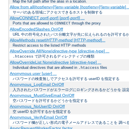
Map the full path after the alias in a location.
Allow from all|
host
|env=[!]
env-variable
[
host
|env=[!]
env-variable
] .
サーバのある領域にアクセスできるホストを制御する
AllowCONNECT
port
[-
port
] [
port
[-
port
]] ...
Ports that are allowed to
through the proxy
CONNECT
AllowEncodedSlashes On|Off
URL 中の符号化されたパス分離文字が先に伝えられるのを許可するか
AllowMethods reset|
HTTP-method
[
HTTP-method
]...
Restrict access to the listed HTTP methods
AllowOverride All|None|
directive-type
[
directive-type
] ...
で許可されるディレクティブの種類
.htaccess
AllowOverrideList None|
directive
[
directive-type
] ...
Individual directives that are allowed in
files
.htaccess
Anonymous
user
[
user
] ...
パスワードの検査無しでアクセスを許可する userID を指定する
Anonymous_LogEmail On|Off
入力されたパスワードがエラーログにロギングされるかどうかを 設
Anonymous_MustGiveEmail On|Off
空パスワードを許可するかどうかを指定する
Anonymous_NoUserID On|Off
空 userID を許可するかを指定する
Anonymous_VerifyEmail On|Off
パスワード欄が正しい形式の電子メールアドレスであることを 調べ
AsyncRequestWorkerFactor
factor