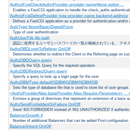
AuthnzFcgiCheckAuthnProvider
provider-name
|
option
...
None
Enables a FastCGI application to handle the check_authn authenticat
AuthnzFcgiDefineProvider
type
provider-name
backend-address
Defines a FastCGI application as a provider for authentication and/or 
AuthType None|Basic|Digest|Form
Type of user authentication
AuthUserFile
file-path
認証に使用するユーザとパスワードの一覧が格納されている、 テキ
AuthzDBDLoginToReferer On|Off
Determines whether to redirect the Client to the Referring page on succ
AuthzDBDQuery
query
Specify the SQL Query for the required operation
AuthzDBDRedirectQuery
query
Specify a query to look up a login page for the user
AuthzDBMType default|SDBM|GDBM|NDBM|DB
Sets the type of database file that is used to store list of user groups
<AuthzProviderAlias
baseProvider Alias Require-Parameters
> ...
Enclose a group of directives that represent an extension of a base au
AuthzSendForbiddenOnFailure On|Off
Send '403 FORBIDDEN' instead of '401 UNAUTHORIZED' if authenticat
BalancerGrowth
#
Number of additional Balancers that can be added Post-configuration
BalancerInherit On|Off