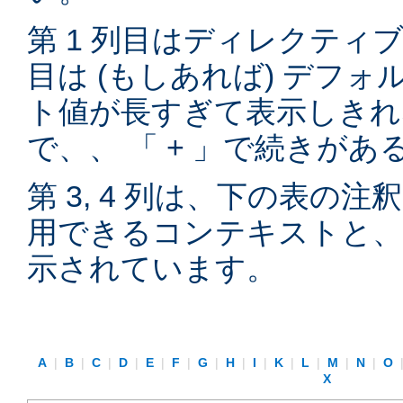
第 1 列目はディレクティブ
目は (もしあれば) デフ
ト値が長すぎて表示しきれ
で、、 「 + 」で続きが
第 3, 4 列は、下の表の
用できるコンテキストと、
示されています。
A
|
B
|
C
|
D
|
E
|
F
|
G
|
H
|
I
|
K
|
L
|
M
|
N
|
O
X