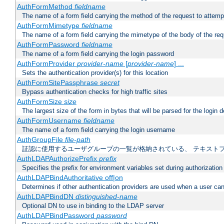
AuthFormMethod
fieldname
The name of a form field carrying the method of the request to attemp
AuthFormMimetype
fieldname
The name of a form field carrying the mimetype of the body of the req
AuthFormPassword
fieldname
The name of a form field carrying the login password
AuthFormProvider
provider-name
[
provider-name
] ...
Sets the authentication provider(s) for this location
AuthFormSitePassphrase
secret
Bypass authentication checks for high traffic sites
AuthFormSize
size
The largest size of the form in bytes that will be parsed for the login d
AuthFormUsername
fieldname
The name of a form field carrying the login username
AuthGroupFile
file-path
証認に使用するユーザグループの一覧が格納されている、 テキスト
AuthLDAPAuthorizePrefix
prefix
Specifies the prefix for environment variables set during authorization
AuthLDAPBindAuthoritative off|on
Determines if other authentication providers are used when a user can
AuthLDAPBindDN
distinguished-name
Optional DN to use in binding to the LDAP server
AuthLDAPBindPassword
password