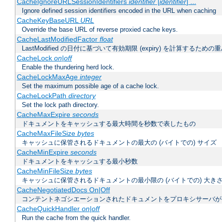
CacheIgnoreURLSessionIdentifiers
identifier
[
identifier
] ...
Ignore defined session identifiers encoded in the URL when caching
CacheKeyBaseURL
URL
Override the base URL of reverse proxied cache keys.
CacheLastModifiedFactor
float
LastModified の日付に基づいて有効期限 (expiry) を計算するため
CacheLock
on|off
Enable the thundering herd lock.
CacheLockMaxAge
integer
Set the maximum possible age of a cache lock.
CacheLockPath
directory
Set the lock path directory.
CacheMaxExpire
seconds
ドキュメントをキャッシュする最大時間を秒数で表したもの
CacheMaxFileSize
bytes
キャッシュに保管されるドキュメントの最大の (バイトでの) サイズ
CacheMinExpire
seconds
ドキュメントをキャッシュする最小秒数
CacheMinFileSize
bytes
キャッシュに保管されるドキュメントの最小限の (バイトでの) 大き
CacheNegotiatedDocs On|Off
コンテントネゴシエーションされたドキュメントをプロキシサーバが
CacheQuickHandler
on|off
Run the cache from the quick handler.