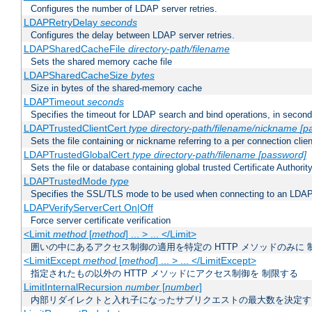
Configures the number of LDAP server retries.
LDAPRetryDelay
seconds
Configures the delay between LDAP server retries.
LDAPSharedCacheFile
directory-path/filename
Sets the shared memory cache file
LDAPSharedCacheSize
bytes
Size in bytes of the shared-memory cache
LDAPTimeout
seconds
Specifies the timeout for LDAP search and bind operations, in secon
LDAPTrustedClientCert
type
directory-path/filename/nickname
[p
Sets the file containing or nickname referring to a per connection clien
LDAPTrustedGlobalCert
type
directory-path/filename
[password]
Sets the file or database containing global trusted Certificate Authority 
LDAPTrustedMode
type
Specifies the SSL/TLS mode to be used when connecting to an LDAP
LDAPVerifyServerCert On|Off
Force server certificate verification
<Limit
method
[
method
] ... > ... </Limit>
囲いの中にあるアクセス制御の適用を特定の HTTP メソッドのみに 
<LimitExcept
method
[
method
] ... > ... </LimitExcept>
指定されたもの以外の HTTP メソッドにアクセス制御を 制限する
LimitInternalRecursion
number
[
number
]
内部リダイレクトと入れ子になったサブリクエストの最大数を決定す