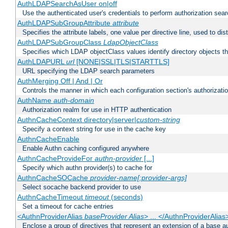
AuthLDAPSearchAsUser on|off
Use the authenticated user's credentials to perform authorization sea
AuthLDAPSubGroupAttribute
attribute
Specifies the attribute labels, one value per directive line, used to d
AuthLDAPSubGroupClass
LdapObjectClass
Specifies which LDAP objectClass values identify directory objects t
AuthLDAPURL
url
[NONE|SSL|TLS|STARTTLS]
URL specifying the LDAP search parameters
AuthMerging Off | And | Or
Controls the manner in which each configuration section's authorizatio
AuthName
auth-domain
Authorization realm for use in HTTP authentication
AuthnCacheContext directory|server|
custom-string
Specify a context string for use in the cache key
AuthnCacheEnable
Enable Authn caching configured anywhere
AuthnCacheProvideFor
authn-provider
[...]
Specify which authn provider(s) to cache for
AuthnCacheSOCache
provider-name[:provider-args]
Select socache backend provider to use
AuthnCacheTimeout
timeout
(seconds)
Set a timeout for cache entries
<AuthnProviderAlias
baseProvider Alias
> ... </AuthnProviderAlias
Enclose a group of directives that represent an extension of a base au