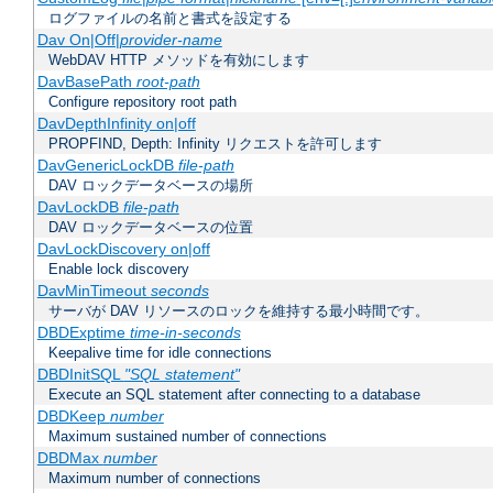
ログファイルの名前と書式を設定する
Dav On|Off|
provider-name
WebDAV HTTP メソッドを有効にします
DavBasePath
root-path
Configure repository root path
DavDepthInfinity on|off
PROPFIND, Depth: Infinity リクエストを許可します
DavGenericLockDB
file-path
DAV ロックデータベースの場所
DavLockDB
file-path
DAV ロックデータベースの位置
DavLockDiscovery on|off
Enable lock discovery
DavMinTimeout
seconds
サーバが DAV リソースのロックを維持する最小時間です。
DBDExptime
time-in-seconds
Keepalive time for idle connections
DBDInitSQL
"SQL statement"
Execute an SQL statement after connecting to a database
DBDKeep
number
Maximum sustained number of connections
DBDMax
number
Maximum number of connections