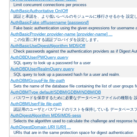
Limit concurrent connections per process
AuthBasicAuthoritative On|Off
認証と承認を、より低いレベルのモジュールに移行させるかを 設定
AuthBasicFake off|
username
[
password
]
Fake basic authentication using the given expressions for username
AuthBasicProvider
provider-name
[
provider-name
] ...
この位置に対する認証プロバイダを設定します。
AuthBasicUseDigestAlgorithm MD5|Off
Check passwords against the authentication providers as if Digest Aut
AuthDBDUserPWQuery
query
SQL query to look up a password for a user
AuthDBDUserRealmQuery
query
SQL query to look up a password hash for a user and realm.
AuthDBMGroupFile
file-path
Sets the name of the database file containing the list of user groups f
AuthDBMType default|SDBM|GDBM|NDBM|DB
パスワードを保存するために必要なデータベースファイルの種類を 
AuthDBMUserFile
file-path
認証用のユーザとパスワードのリストを保持している データベース
AuthDigestAlgorithm MD5|MD5-sess
Selects the algorithm used to calculate the challenge and response ha
AuthDigestDomain
URI
[
URI
] ...
URIs that are in the same protection space for digest authentication