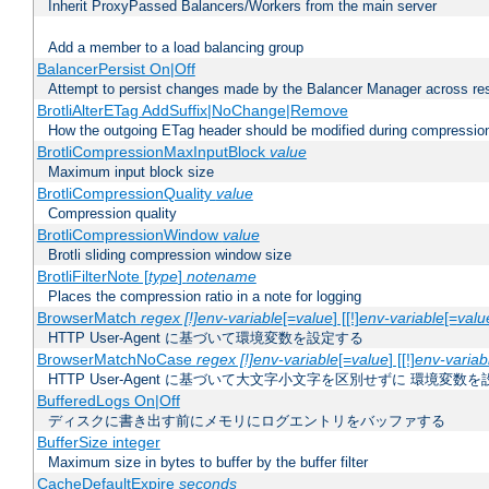
Inherit ProxyPassed Balancers/Workers from the main server
Add a member to a load balancing group
BalancerPersist On|Off
Attempt to persist changes made by the Balancer Manager across res
BrotliAlterETag AddSuffix|NoChange|Remove
How the outgoing ETag header should be modified during compressio
BrotliCompressionMaxInputBlock
value
Maximum input block size
BrotliCompressionQuality
value
Compression quality
BrotliCompressionWindow
value
Brotli sliding compression window size
BrotliFilterNote [
type
]
notename
Places the compression ratio in a note for logging
BrowserMatch
regex [!]env-variable
[=
value
] [[!]
env-variable
[=
valu
HTTP User-Agent に基づいて環境変数を設定する
BrowserMatchNoCase
regex [!]env-variable
[=
value
] [[!]
env-variab
HTTP User-Agent に基づいて大文字小文字を区別せずに 環境変数
BufferedLogs On|Off
ディスクに書き出す前にメモリにログエントリをバッファする
BufferSize integer
Maximum size in bytes to buffer by the buffer filter
CacheDefaultExpire
seconds