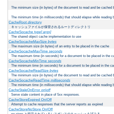
The minimum size (in bytes) of the document to read and be cached 
The minimum time (in milliseconds) that should elapse while reading 
CacheRoot
directory
キャッシュファイルが保管されるルートディレクトリ
CacheSocache
type[:args]
The shared object cache implementation to use
CacheSocacheMaxSize
bytes
The maximum size (in bytes) of an entry to be placed in the cache
CacheSocacheMaxTime
seconds
The maximum time (in seconds) for a document to be placed in the c
CacheSocacheMinTime
seconds
The minimum time (in seconds) for a document to be placed in the c
CacheSocacheReadSize
bytes
The minimum size (in bytes) of the document to read and be cached 
CacheSocacheReadTime
milliseconds
The minimum time (in milliseconds) that should elapse while reading 
CacheStaleOnError
on|off
Serve stale content in place of 5xx responses.
CacheStoreExpired On|Off
Attempt to cache responses that the server reports as expired
CacheStoreNoStore On|Off
no-store と指定されているレスポンスのキャッシュを試みる。