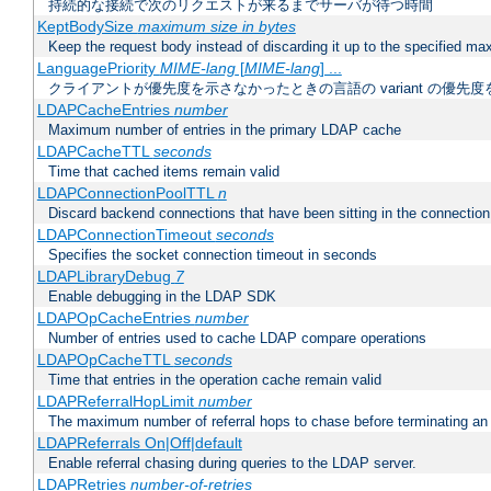
持続的な接続で次のリクエストが来るまでサーバが待つ時間
KeptBodySize
maximum size in bytes
Keep the request body instead of discarding it up to the specified ma
LanguagePriority
MIME-lang
[
MIME-lang
] ...
クライアントが優先度を示さなかったときの言語の variant の優先度
LDAPCacheEntries
number
Maximum number of entries in the primary LDAP cache
LDAPCacheTTL
seconds
Time that cached items remain valid
LDAPConnectionPoolTTL
n
Discard backend connections that have been sitting in the connection
LDAPConnectionTimeout
seconds
Specifies the socket connection timeout in seconds
LDAPLibraryDebug
7
Enable debugging in the LDAP SDK
LDAPOpCacheEntries
number
Number of entries used to cache LDAP compare operations
LDAPOpCacheTTL
seconds
Time that entries in the operation cache remain valid
LDAPReferralHopLimit
number
The maximum number of referral hops to chase before terminating a
LDAPReferrals On|Off|default
Enable referral chasing during queries to the LDAP server.
LDAPRetries
number-of-retries