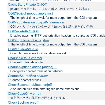
CacheStorePrivate On|Off
private と指定されているレスポンスのキャッシュを試みる。
CGIDScriptTimeout
time
[s|ms]
The length of time to wait for more output from the CGI program
CGIMapExtension
cgi-path
.extension
CGI スクリプトのインタープリタの位置を調べるための手法
CGIPassAuth On|Off
Enables passing HTTP authorization headers to scripts as CGI variab
CGIScriptTimeout
time
[s|ms]
The length of time to wait for more output from the CGI program
CGIVar
variable
rule
Controls how some CGI variables are set
CharsetDefault
charset
Charset to translate into
CharsetOptions
option
[
option
] ...
Configures charset translation behavior
CharsetSourceEnc
charset
Source charset of files
CheckBasenameMatch on|off
Also match files with differing file name extensions.
CheckCaseOnly on|off
大文字小文字の修正だけ行うようにする
CheckSpelling on|off