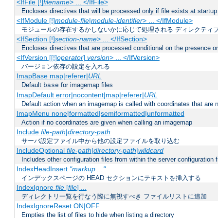
<IfFile [!]
filename
> ... </IfFile>
Encloses directives that will be processed only if file exists at startup
<IfModule [!]
module-file
|
module-identifier
> ... </IfModule>
モジュールの存在するかしないかに応じて処理される ディレクティ
<IfSection [!]
section-name
> ... </IfSection>
Encloses directives that are processed conditional on the presence or
<IfVersion [[!]
operator
]
version
> ... </IfVersion>
バージョン依存の設定を入れる
ImapBase map|referer|
URL
Default
for imagemap files
base
ImapDefault error|nocontent|map|referer|
URL
Default action when an imagemap is called with coordinates that are n
ImapMenu none|formatted|semiformatted|unformatted
Action if no coordinates are given when calling an imagemap
Include
file-path
|
directory-path
サーバ設定ファイル中から他の設定ファイルを取り込む
IncludeOptional
file-path
|
directory-path
|
wildcard
Includes other configuration files from within the server configuration f
IndexHeadInsert
"markup ..."
インデックスページの HEAD セクションにテキストを挿入する
IndexIgnore
file
[
file
] ...
ディレクトリ一覧を行なう際に無視すべき ファイルリストに追加
IndexIgnoreReset ON|OFF
Empties the list of files to hide when listing a directory