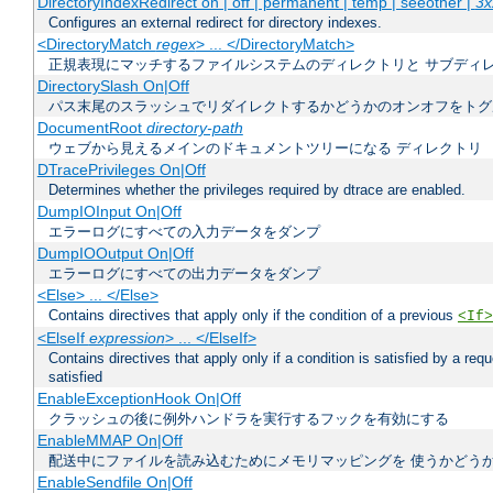
DirectoryIndexRedirect on | off | permanent | temp | seeother |
3x
Configures an external redirect for directory indexes.
<DirectoryMatch
regex
> ... </DirectoryMatch>
正規表現にマッチするファイルシステムのディレクトリと サブディ
DirectorySlash On|Off
パス末尾のスラッシュでリダイレクトするかどうかのオンオフをトグ
DocumentRoot
directory-path
ウェブから見えるメインのドキュメントツリーになる ディレクトリ
DTracePrivileges On|Off
Determines whether the privileges required by dtrace are enabled.
DumpIOInput On|Off
エラーログにすべての入力データをダンプ
DumpIOOutput On|Off
エラーログにすべての出力データをダンプ
<Else> ... </Else>
Contains directives that apply only if the condition of a previous
<If>
<ElseIf
expression
> ... </ElseIf>
Contains directives that apply only if a condition is satisfied by a req
satisfied
EnableExceptionHook On|Off
クラッシュの後に例外ハンドラを実行するフックを有効にする
EnableMMAP On|Off
配送中にファイルを読み込むためにメモリマッピングを 使うかどう
EnableSendfile On|Off