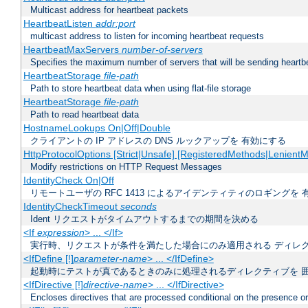
Multicast address for heartbeat packets
HeartbeatListen
addr:port
multicast address to listen for incoming heartbeat requests
HeartbeatMaxServers
number-of-servers
Specifies the maximum number of servers that will be sending heartbe
HeartbeatStorage
file-path
Path to store heartbeat data when using flat-file storage
HeartbeatStorage
file-path
Path to read heartbeat data
HostnameLookups On|Off|Double
クライアントの IP アドレスの DNS ルックアップを 有効にする
HttpProtocolOptions [Strict|Unsafe] [RegisteredMethods|LenientM
Modify restrictions on HTTP Request Messages
IdentityCheck On|Off
リモートユーザの RFC 1413 によるアイデンティティのロギングを 
IdentityCheckTimeout
seconds
Ident リクエストがタイムアウトするまでの期間を決める
<If
expression
> ... </If>
実行時、リクエストが条件を満たした場合にのみ適用される ディレ
<IfDefine [!]
parameter-name
> ... </IfDefine>
起動時にテストが真であるときのみに処理されるディレクティブを 
<IfDirective [!]
directive-name
> ... </IfDirective>
Encloses directives that are processed conditional on the presence or