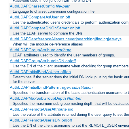
Password used in conjunction with the bind DN
AuthLDAPCharsetConfig
file-path
Language to charset conversion configuration file
AuthLDAPCompareAsUser on|off
Use the authenticated user's credentials to perform authorization co
AuthLDAPCompareDNOnServer on|off
Use the LDAP server to compare the DNs
AuthLDAPDereferenceAliases never|searching|finding|always
When will the module de-reference aliases
AuthLDAPGroupAttribute
attribute
LDAP attributes used to identify the user members of groups.
AuthLDAPGroupAttributeIsDN on|off
Use the DN of the client username when checking for group members
AuthLDAPInitialBindAsUser off|on
Determines if the server does the initial DN lookup using the basic a
for the server
AuthLDAPInitialBindPattern
regex
substitution
Specifies the transformation of the basic authentication username to
AuthLDAPMaxSubGroupDepth
Number
Specifies the maximum sub-group nesting depth that will be evaluated
AuthLDAPRemoteUserAttribute uid
Use the value of the attribute returned during the user query to se
AuthLDAPRemoteUserIsDN on|off
Use the DN of the client username to set the REMOTE_USER environ