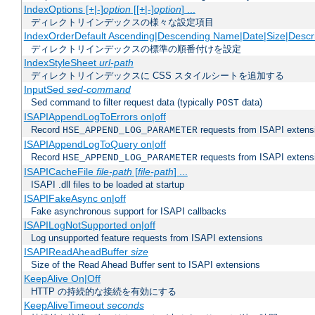
IndexOptions [+|-]
option
[[+|-]
option
] ...
ディレクトリインデックスの様々な設定項目
IndexOrderDefault Ascending|Descending Name|Date|Size|Descri
ディレクトリインデックスの標準の順番付けを設定
IndexStyleSheet
url-path
ディレクトリインデックスに CSS スタイルシートを追加する
InputSed
sed-command
Sed command to filter request data (typically
data)
POST
ISAPIAppendLogToErrors on|off
Record
requests from ISAPI extensio
HSE_APPEND_LOG_PARAMETER
ISAPIAppendLogToQuery on|off
Record
requests from ISAPI extensio
HSE_APPEND_LOG_PARAMETER
ISAPICacheFile
file-path
[
file-path
] ...
ISAPI .dll files to be loaded at startup
ISAPIFakeAsync on|off
Fake asynchronous support for ISAPI callbacks
ISAPILogNotSupported on|off
Log unsupported feature requests from ISAPI extensions
ISAPIReadAheadBuffer
size
Size of the Read Ahead Buffer sent to ISAPI extensions
KeepAlive On|Off
HTTP の持続的な接続を有効にする
KeepAliveTimeout
seconds