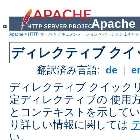
Apach
Apache
>
HTTP サーバ
>
ドキュメンテーション
>
バージョン 2.4
>
モ
ディレクティブ ク
翻訳済み言語:
de
|
e
ディレクティブ クイックリフ
定ディレクティブの 使用
とコンテキストを示してい
り詳しい情報に関しては
い。