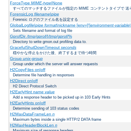
ForceType
MIME-type
|None
すべてのマッチするファイルが指定の MIME コンテントタイプで 
ForensicLog
filename
|
pipe
Forensic ログのファイル名を設定する
GlobalLog
file
|
pipe
format
|
nickname
[env=[!]
environment-variable
Sets filename and format of log file
GprofDir
/tmp/gprof/
|
/tmp/gprof/
%
Directory to write gmon.out profiling data to.
GracefulShutDownTimeout
seconds
穏やかな停止をかけた後、終了するまで待つ時間
Group
unix-group
Group under which the server will answer requests
H2CopyFiles on|off
Determine file handling in responses
H2Direct on|off
H2 Direct Protocol Switch
H2EarlyHint
name
value
Add a response header to be picked up in 103 Early Hints
H2EarlyHints on|off
Determine sending of 103 status codes
H2MaxDataFrameLen
n
Maximum bytes inside a single HTTP/2 DATA frame
H2MaxHeaderBlockLen
n
Maximum size of response headers