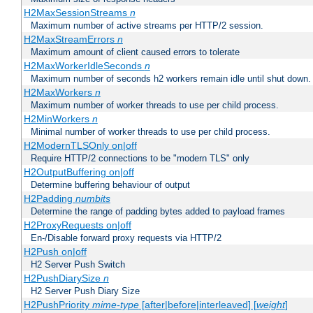
H2MaxSessionStreams
n
Maximum number of active streams per HTTP/2 session.
H2MaxStreamErrors
n
Maximum amount of client caused errors to tolerate
H2MaxWorkerIdleSeconds
n
Maximum number of seconds h2 workers remain idle until shut down.
H2MaxWorkers
n
Maximum number of worker threads to use per child process.
H2MinWorkers
n
Minimal number of worker threads to use per child process.
H2ModernTLSOnly on|off
Require HTTP/2 connections to be "modern TLS" only
H2OutputBuffering on|off
Determine buffering behaviour of output
H2Padding
numbits
Determine the range of padding bytes added to payload frames
H2ProxyRequests on|off
En-/Disable forward proxy requests via HTTP/2
H2Push on|off
H2 Server Push Switch
H2PushDiarySize
n
H2 Server Push Diary Size
H2PushPriority
mime-type
[after|before|interleaved] [
weight
]