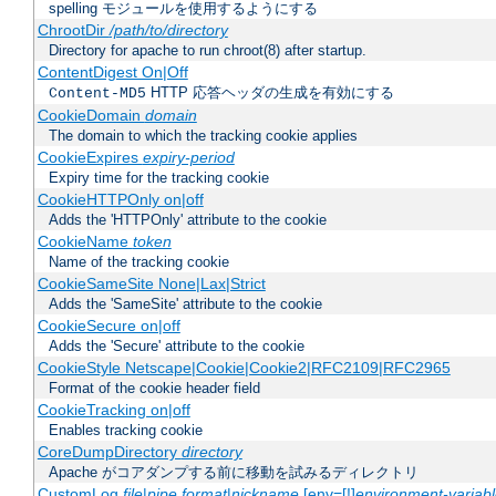
spelling モジュールを使用するようにする
ChrootDir
/path/to/directory
Directory for apache to run chroot(8) after startup.
ContentDigest On|Off
HTTP 応答ヘッダの生成を有効にする
Content-MD5
CookieDomain
domain
The domain to which the tracking cookie applies
CookieExpires
expiry-period
Expiry time for the tracking cookie
CookieHTTPOnly on|off
Adds the 'HTTPOnly' attribute to the cookie
CookieName
token
Name of the tracking cookie
CookieSameSite None|Lax|Strict
Adds the 'SameSite' attribute to the cookie
CookieSecure on|off
Adds the 'Secure' attribute to the cookie
CookieStyle Netscape|Cookie|Cookie2|RFC2109|RFC2965
Format of the cookie header field
CookieTracking on|off
Enables tracking cookie
CoreDumpDirectory
directory
Apache がコアダンプする前に移動を試みるディレクトリ
CustomLog
file
|
pipe
format
|
nickname
[env=[!]
environment-variab