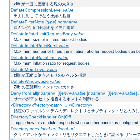
zlib が一度に圧縮する塊の大きさ
DeflateCompressionLevel
value
出力に対して行なう圧縮の程度
DeflateFilterNote [
type
]
notename
ロギング用に圧縮比をメモに追加
DeflateInflateLimitRequestBody
value
Maximum size of inflated request bodies
DeflateInflateRatioBurst
value
Maximum number of times the inflation ratio for request bodies can b
DeflateInflateRatioLimit
value
Maximum inflation ratio for request bodies
DeflateMemLevel
value
zlib が圧縮に使うメモリのレベルを指定
DeflateWindowSize
value
Zlib の圧縮用ウィンドウの大きさ
Deny from all|
host
|env=[!]
env-variable
[
host
|env=[!]
env-variable
] .
サーバがアクセスを拒否するホストを制御する
<Directory
directory-path
> ... </Directory>
指定のファイルシステムのディレクトリとサブディレクトリとのみに
DirectoryCheckHandler On|Off
Toggle how this module responds when another handler is configured
DirectoryIndex
local-url
[
local-url
] ...
クライアントがディレクトリをリクエストしたときに調べる リソー