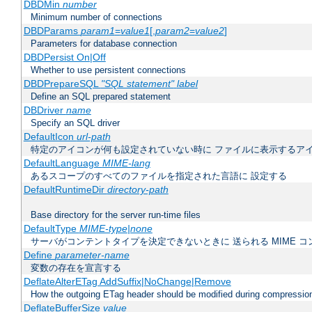
DBDMin
number
Minimum number of connections
DBDParams
param1
=
value1
[,
param2
=
value2
]
Parameters for database connection
DBDPersist On|Off
Whether to use persistent connections
DBDPrepareSQL
"SQL statement"
label
Define an SQL prepared statement
DBDriver
name
Specify an SQL driver
DefaultIcon
url-path
特定のアイコンが何も設定されていない時に ファイルに表示するア
DefaultLanguage
MIME-lang
あるスコープのすべてのファイルを指定された言語に 設定する
DefaultRuntimeDir
directory-path
Base directory for the server run-time files
DefaultType
MIME-type|none
サーバがコンテントタイプを決定できないときに 送られる MIME 
Define
parameter-name
変数の存在を宣言する
DeflateAlterETag AddSuffix|NoChange|Remove
How the outgoing ETag header should be modified during compressio
DeflateBufferSize
value