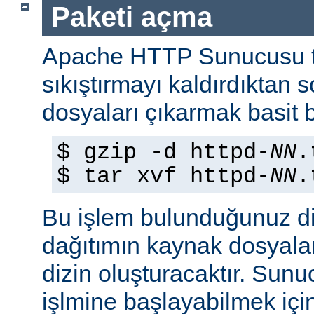
Paketi açma
Apache HTTP Sunucusu t
sıkıştırmayı kaldırdıktan 
dosyaları çıkarmak basit b
$ gzip -d httpd-
NN
.
$ tar xvf httpd-
NN
.
Bu işlem bulunduğunuz di
dağıtımın kaynak dosyaları
dizin oluşturacaktır. Sun
işlmine başlayabilmek iç