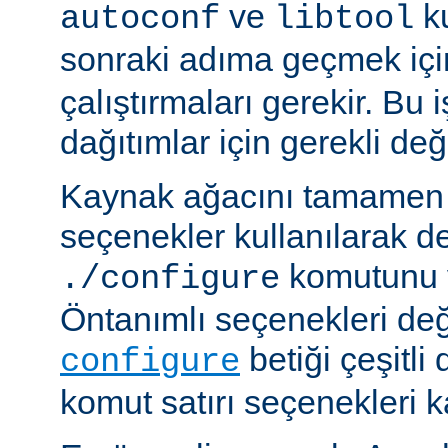
ve
ku
autoconf
libtool
sonraki adıma geçmek iç
çalıştırmaları gerekir. Bu 
dağıtımlar için gerekli deği
Kaynak ağacını tamamen 
seçenekler kullanılarak d
komutunu v
./configure
Öntanımlı seçenekleri değ
betiği çeşitli
configure
komut satırı seçenekleri k