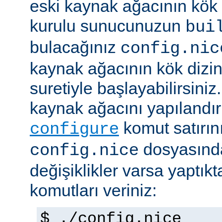
eski kaynak ağacının kök 
kurulu sunucunuzun
bui
bulacağınız
config.nic
kaynak ağacının kök dizi
suretiyle başlayabilirsini
kaynak ağacını yapılandır
komut satırını 
configure
dosyasında
config.nice
değişiklikler varsa yaptık
komutları veriniz:
$ ./config.nice