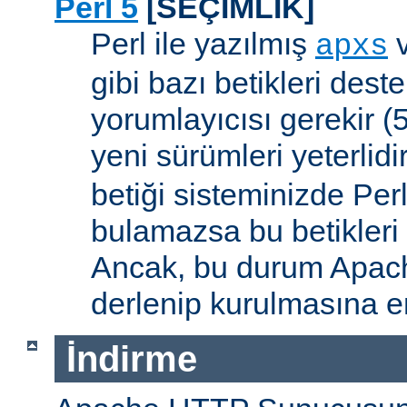
Perl 5
[SEÇİMLİK]
Perl ile yazılmış
apxs
gibi bazı betikleri dest
yorumlayıcısı gerekir 
yeni sürümleri yeterlidi
betiği sisteminizde Per
bulamazsa bu betikleri
Ancak, bu durum Apac
derlenip kurulmasına en
İndirme