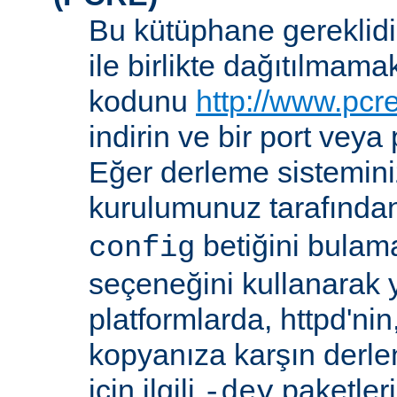
Bu kütüphane gereklidir
ile birlikte dağıtılmam
kodunu
http://www.pcr
indirin ve bir port veya
Eğer derleme sistemi
kurulumunuz tarafında
betiğini bula
config
seçeneğini kullanarak ye
platformlarda, httpd'ni
kopyanıza karşın derl
için ilgili
paketler
-dev