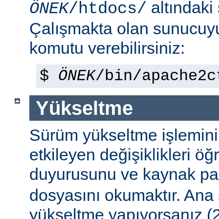
altındaki
ÖNEK
/htdocs/
Çalışmakta olan sunucu
komutu verebilirsiniz:
$
ÖNEK
/bin/apache2c
Yükseltme
Sürüm yükseltme işleminin 
etkileyen değişiklikleri ö
duyurusunu ve kaynak pa
dosyasını okumaktır. Ana
yükseltme yapıyorsanız (2