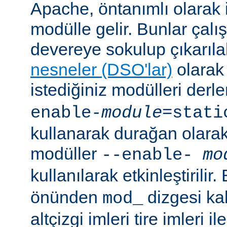
Apache, öntanımlı olarak 
modülle gelir. Bunlar çal
devereye sokulup çıkarıl
nesneler (DSO'lar)
olarak 
istediğiniz modülleri der
enable-
module
=stati
kullanarak durağan olarak 
modüller
--enable-
mo
kullanılarak etkinleştirilir
önünden
dizgesi kal
mod_
altçizgi imleri tire imleri i