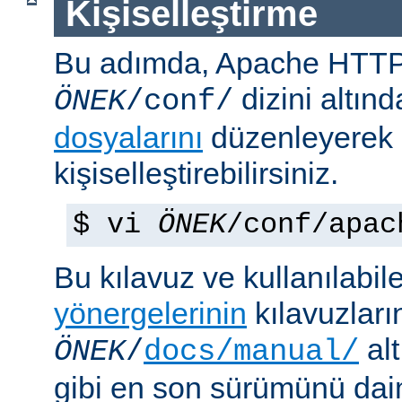
Kişiselleştirme
Bu adımda, Apache HTT
dizini altın
ÖNEK
/conf/
dosyalarını
düzenleyerek
kişiselleştirebilirsiniz.
$ vi
ÖNEK
/conf/apac
Bu kılavuz ve kullanılabi
yönergelerinin
kılavuzları
alt
ÖNEK
/
docs/manual/
gibi en son sürümünü da