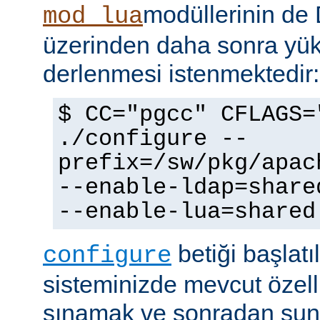
modüllerinin d
mod_lua
üzerinden daha sonra yü
derlenmesi istenmektedir:
$ CC="pgcc" CFLAGS=
./configure --
prefix=/sw/pkg/apac
--enable-ldap=share
--enable-lua=shared
betiği başlatı
configure
sisteminizde mevcut özellik
sınamak ve sonradan sun