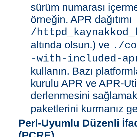
sürüm numarası içerme
örneğin, APR dağıtımı
/httpd_kaynakkod_
altında olsun.) ve
./co
-with-included-ap
kullanın. Bazı platforml
kurulu APR ve APR-Uti
derlenmesini sağlamak i
paketlerini kurmanız ger
Perl-Uyumlu Düzenli İf
(PCRE)