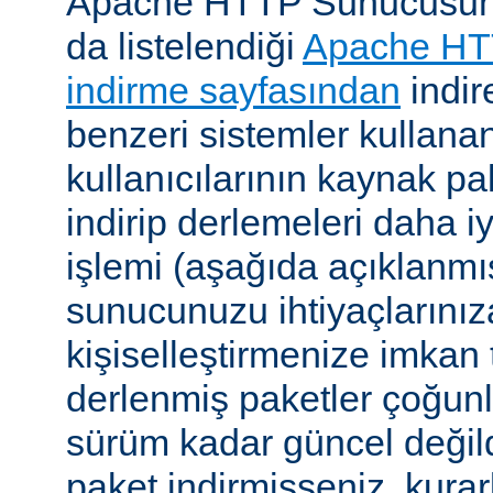
Apache HTTP Sunucusunu, 
da listelendiği
Apache HT
indirme sayfasından
indire
benzeri sistemler kulla
kullanıcılarının kaynak pak
indirip derlemeleri daha i
işlemi (aşağıda açıklanmış
sunucunuzu ihtiyaçlarınız
kişiselleştirmenize imkan t
derlenmiş paketler çoğun
sürüm kadar güncel değildi
paket indirmişseniz, kura