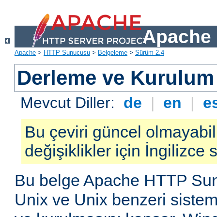
Apache 
Apache
>
HTTP Sunucusu
>
Belgeleme
>
Sürüm 2.4
Derleme ve Kurulum
Mevcut Diller:
de
|
en
|
e
Bu çeviri güncel olmayabil
değişiklikler için İngilizce
Bu belge Apache HTTP Su
Unix ve Unix benzeri siste