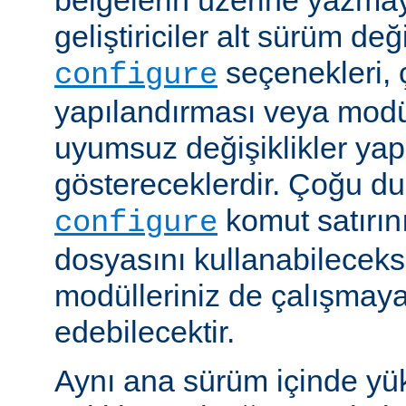
belgelerin üzerine yazmay
geliştiriciler alt sürüm değ
seçenekleri, 
configure
yapılandırması veya modü
uyumsuz değişiklikler y
göstereceklerdir. Çoğu d
komut satırın
configure
dosyasını kullanabileceks
modülleriniz de çalışma
edebilecektir.
Aynı ana sürüm içinde yü