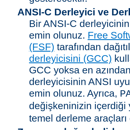
ANSI-C Derleyici ve Der
Bir ANSI-C derleyicini
emin olunuz.
Free Sof
(FSF)
tarafından dağıt
derleyicisini (GCC)
kull
GCC yoksa en azından 
derleyicisinin ANSI u
emin olunuz. Ayrıca,
P
değişkeninizin içerdiği
temel derleme araçları 