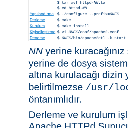
$ tar xvf httpd-
NN
.tar
$ cd httpd-
NN
Yapılandırma
$ ./configure --prefix=
ÖNEK
Derleme
$ make
Kurulum
$ make install
Kişiselleştirme
$ vi
ÖNEK
/conf/apache2.conf
Deneme
$
ÖNEK
/bin/apache2ctl -k start
NN
yerine kuracağınız
yerine de dosya siste
altına kurulacağı dizin
belirtilmezse
/usr/lo
öntanımlıdır.
Derleme ve kurulum iş
Apache HTTPd Sunucu