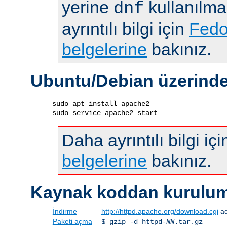
yerine
kullanılma
dnf
ayrıntılı bilgi için
Fedo
belgelerine
bakınız.
Ubuntu/Debian üzerind
sudo apt install apache2

sudo service apache2 start
Daha ayrıntılı bilgi iç
belgelerine
bakınız.
Kaynak koddan kurulu
İndirme
http://httpd.apache.org/download.cgi
ad
Paketi açma
$ gzip -d httpd-
NN
.tar.gz