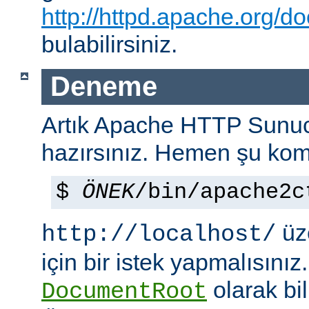
http://httpd.apache.org/do
bulabilirsiniz.
Deneme
Artık Apache HTTP Sun
hazırsınız. Hemen şu kom
$
ÖNEK
/bin/apache2c
üze
http://localhost/
için bir istek yapmalısınız
olarak bi
DocumentRoot