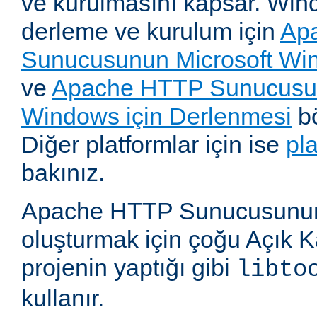
ve kurulmasını kapsar. Win
derleme ve kurulum için
Ap
Sunucusunun Microsoft Win
ve
Apache HTTP Sunucusun
Windows için Derlenmesi
bö
Diğer platformlar için ise
pl
bakınız.
Apache HTTP Sunucusunun,
oluşturmak için çoğu Açık 
projenin yaptığı gibi
libto
kullanır.