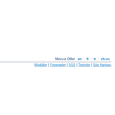
Mevcut Diller:
en
|
fr
|
tr
|
zh-cn
Modüller
|
Yönergeler
|
SSS
|
Terimler
|
Site Haritası