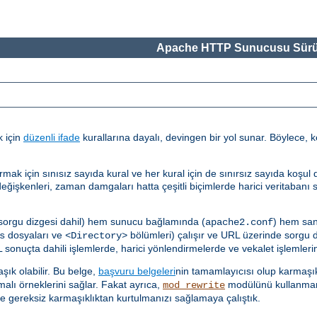
Apache HTTP Sunucusu Sürü
k için
düzenli ifade
kurallarına dayalı, devingen bir yol sunar. Böylece, k
çin sınısız sayıda kural ve her kural için de sınırsız sayıda koşul des
ğişkenleri, zaman damgaları hatta çeşitli biçimlerde harici veritabanı 
 sorgu dizgesi dahil) hem sunucu bağlamında (
) hem san
apache2.conf
dosyaları ve
bölümleri) çalışır ve URL üzerinde sorgu diz
s
<Directory>
sonuçta dahili işlemlerde, harici yönlendirmelerde ve vekalet işlemlerind
ık olabilir. Bu belge,
başvuru belgeleri
nin tamamlayıcısı olup karmaşık
malı örneklerini sağlar. Fakat ayrıca,
modülünü kullanmam
mod_rewrite
e gereksiz karmaşıklıktan kurtulmanızı sağlamaya çalıştık.