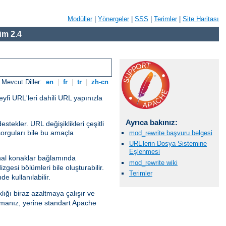
Modüller
|
Yönergeler
|
SSS
|
Terimler
|
Site Haritası
m 2.4
Mevcut Diller:
en
|
fr
|
tr
|
zh-cn
eyfi URL'leri dahili URL yapınızla
Ayrıca bakınız:
tekler. URL değişiklikleri çeşitli
sorguları bile bu amaçla
mod_rewrite başvuru belgesi
URL’lerin Dosya Sistemine
Eşlenmesi
al konaklar bağlamında
mod_rewrite wiki
gesi bölümleri bile oluşturabilir.
Terimler
e kullanılabilir.
lığı biraz azaltmaya çalışır ve
anız, yerine standart Apache