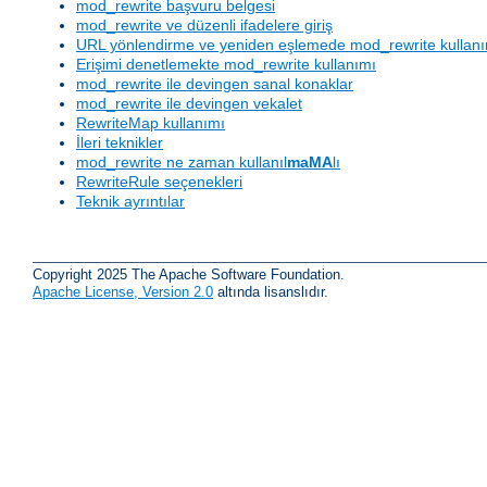
mod_rewrite başvuru belgesi
mod_rewrite ve düzenli ifadelere giriş
URL yönlendirme ve yeniden eşlemede mod_rewrite kullan
Erişimi denetlemekte mod_rewrite kullanımı
mod_rewrite ile devingen sanal konaklar
mod_rewrite ile devingen vekalet
RewriteMap kullanımı
İleri teknikler
mod_rewrite ne zaman kullanıl
maMA
lı
RewriteRule seçenekleri
Teknik ayrıntılar
Copyright 2025 The Apache Software Foundation.
Apache License, Version 2.0
altında lisanslıdır.