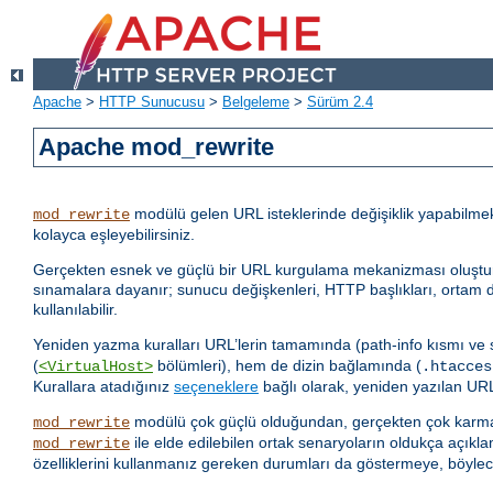
Apache
>
HTTP Sunucusu
>
Belgeleme
>
Sürüm 2.4
Apache mod_rewrite
modülü gelen URL isteklerinde değişiklik yapabilme
mod_rewrite
kolayca eşleyebilirsiniz.
Gerçekten esnek ve güçlü bir URL kurgulama mekanizması oluşturmak i
sınamalara dayanır; sunucu değişkenleri, HTTP başlıkları, ortam de
kullanılabilir.
Yeniden yazma kuralları URL’lerin tamamında (path-info kısmı ve
(
bölümleri), hem de dizin bağlamında (
<VirtualHost>
.htacces
Kurallara atadığınız
seçeneklere
bağlı olarak, yeniden yazılan URL 
modülü çok güçlü olduğundan, gerçekten çok karmaş
mod_rewrite
ile elde edilebilen ortak senaryoların oldukça açıkla
mod_rewrite
özelliklerini kullanmanız gereken durumları da göstermeye, böylec