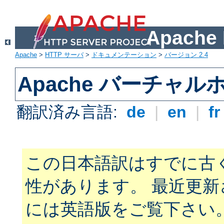
Apach
Apache
>
HTTP サーバ
>
ドキュメンテーション
>
バージョン 2.4
Apache バーチャ
翻訳済み言語:
de
|
en
|
f
この日本語訳はすでに古
性があります。 最近更
には英語版をご覧下さい