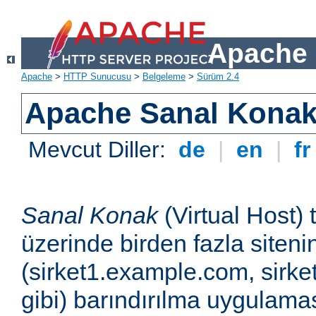
Apache 
Apache
>
HTTP Sunucusu
>
Belgeleme
>
Sürüm 2.4
Apache Sanal Konak 
Mevcut Diller:
de
|
en
|
f
Sanal Konak
(Virtual Host) 
üzerinde birden fazla siteni
(sirket1.example.com, sirk
gibi) barındırılma uygulamas