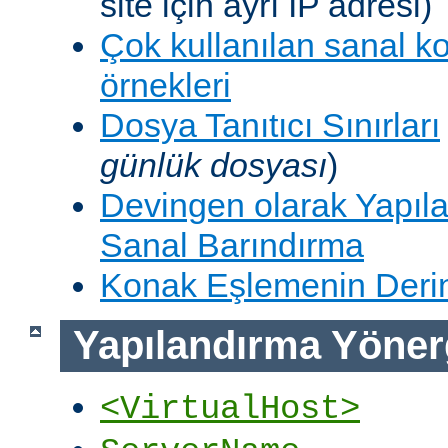
site için ayrı IP adresi)
Çok kullanılan sanal k
örnekleri
Dosya Tanıtıcı Sınırları
günlük dosyası
)
Devingen olarak Yapıla
Sanal Barındırma
Konak Eşlemenin Derin
Yapılandırma Yöner
<VirtualHost>