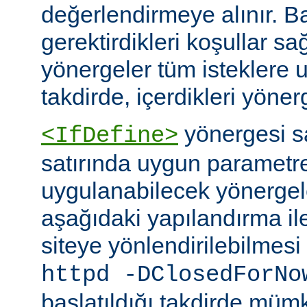
değerlendirmeye alınır. B
gerektirdikleri koşullar sa
yönergeler tüm isteklere u
takdirde, içerdikleri yönerg
yönergesi 
<IfDefine>
satırında uygun parametr
uygulanabilecek yönergeler
aşağıdaki yapılandırma ile
siteye yönlendirilebilmes
httpd -DClosedForNo
başlatıldığı takdirde müm