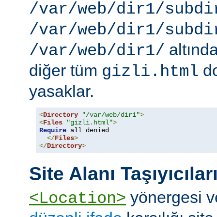
/var/web/dir1/subdi
/var/web/dir1/subdi
altınd
/var/web/dir1/
diğer tüm
do
gizli.html
yasaklar.
<
Directory
"/var/web/dir1"
>
<
Files
"gizli.html"
>
Require
 all denied

</
Files
>
</
Directory
>
Site Alanı Taşıyıcılar
yönergesi v
<Location>