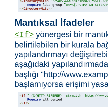
<
DirectoryMatch
"^/var/www/combined/(?<SITENA
Require
 ldap-group 
"cn=%{env:MATCH_SITENA
</
DirectoryMatch
>
Mantıksal İfadeler
yönergesi bir mantık
<If>
belirtilebilen bir kurala ba
yapılandırmayı değiştirebil
aşağıdaki yapılandırmad
başlığı "http://www.examp
başlamıyorsa erişimi yasa
<
If
"!(%{HTTP_REFERER} -strmatch 'http://www.
Require
</
If
>