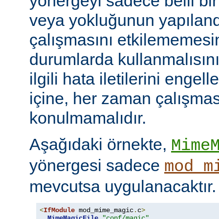
yönergeyi sadece belli bi
veya yokluğunun yapılan
çalışmasını etkilememesini
durumlarda kullanmalısını
ilgili hata iletilerini engel
içine, her zaman çalışmas
konulmamalıdır.
Aşağıdaki örnekte,
Mime
yönergesi sadece
mod_m
mevcutsa uygulanacaktır.
<
IfModule
 mod_mime_magic
.
c
>
MimeMagicFile
"conf/magic"