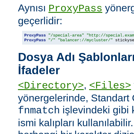
Aynısı
yönerge
ProxyPass
geçerlidir:
ProxyPass
"/special-area"
"http://special.exa
ProxyPass
"/"
"balancer://mycluster/"
 stickys
Dosya Adı Şablonları
İfadeler
,
<Directory>
<Files>
yönergelerinde, Standart
işlevindeki gibi
fnmatch
ismi kalıpları kullanılabilir