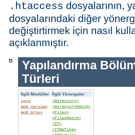
dosyalarının, y
.htaccess
dosyalarındaki diğer yönerge
değiştirtirmek için nasıl kull
açıklanmıştır.
Yapılandırma Bölümü
Türleri
İlgili Modüller
İlgili Yönergeler
core
<Directory>
mod_version
<DirectoryMatch>
mod_proxy
<Files>
<FilesMatch>
<If>
<IfDefine>