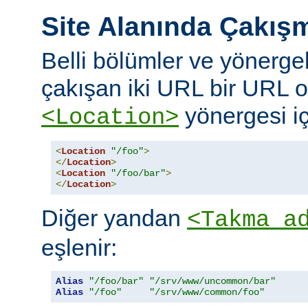
Site Alanında Çakış
Belli bölümler ve yönergel
çakışan iki URL bir URL ol
yönergesi iç
<Location>
<
Location
"/foo"
>
</
Location
>
<
Location
"/foo/bar"
>
</
Location
>
Diğer yandan
<Takma a
eşlenir:
Alias
"/foo/bar"
"/srv/www/uncommon/bar"
Alias
"/foo"
"/srv/www/common/foo"