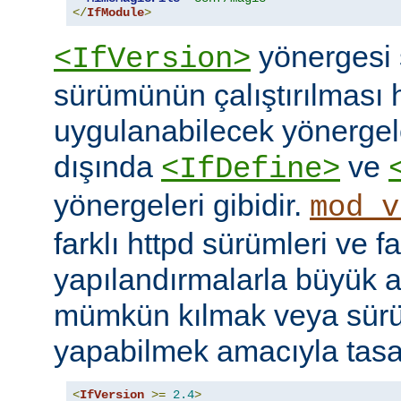
</
IfModule
>
yönergesi 
<IfVersion>
sürümünün çalıştırılması 
uygulanabilecek yönergele
dışında
ve
<IfDefine>
yönergeleri gibidir.
mod_v
farklı httpd sürümleri ve fa
yapılandırmalarla büyük a
mümkün kılmak veya sür
yapabilmek amacıyla tasar
<
IfVersion
>=
2.4
>