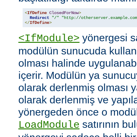
<
IfDefine
ClosedForNow
>
Redirect
"/"
"http://otherserver.example.co
</
IfDefine
>
yönergesi sa
<IfModule>
modülün sunucuda kullanı
olması halinde uygulanab
içerir. Modülün ya sunucuy
olarak derlenmiş olması 
olarak derlenmiş ve yapı
yönergeden önce o modüle 
satırının bu
LoadModule