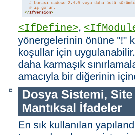
# burası sadece 2.4.0 veya daha üstü sürüml
# iş görür.
</
IfVersion
>
,
<IfDefine>
<IfModul
yönergelerinin önüne "!"
koşullar için uygulanabilir
daha karmaşık sınırlamal
amacıyla bir diğerinin içind
Dosya Sistemi, Site
Mantıksal İfadeler
En sık kullanılan yapılan