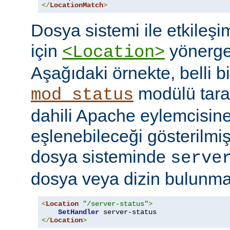
</
LocationMatch
>
Dosya sistemi ile etkileş
için
yönerges
<Location>
Aşağıdaki örnekte, belli b
modülü tara
mod_status
dahili Apache eylemcisine
eşlenebileceği gösterilmişt
dosya sisteminde
serve
dosya veya dizin bulunması
<
Location
"/server-status"
>
SetHandler
</
Location
>