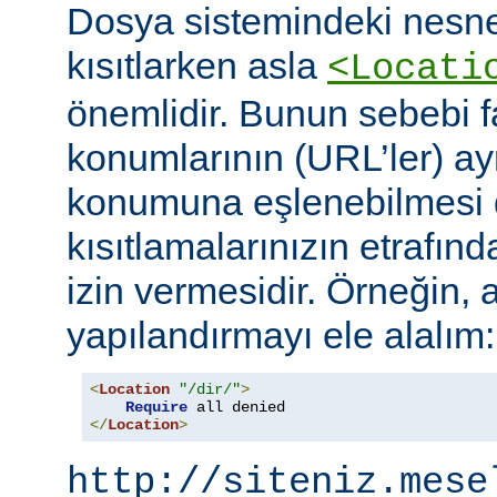
Dosya sistemindeki nesne
kısıtlarken asla
<Locati
önemlidir. Bunun sebebi fa
konumlarının (URL’ler) ay
konumuna eşlenebilmesi d
kısıtlamalarınızın etrafın
izin vermesidir. Örneğin, 
yapılandırmayı ele alalım:
<
Location
"/dir/"
>
Require
</
Location
>
http://siteniz.mese