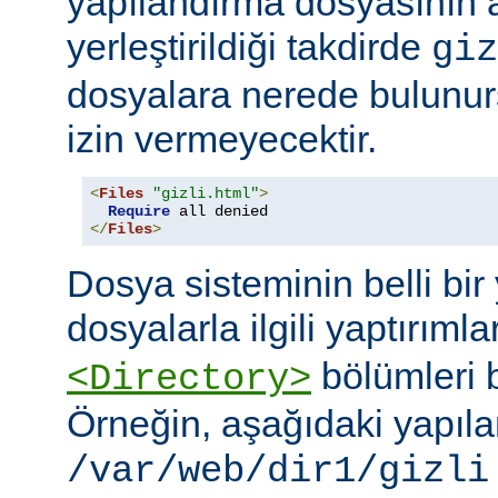
yapılandırma dosyasının
yerleştirildiği takdirde
giz
dosyalara nerede bulunur
izin vermeyecektir.
<
Files
"gizli.html"
>
Require
</
Files
>
Dosya sisteminin belli bir 
dosyalarla ilgili yaptırımla
bölümleri bi
<Directory>
Örneğin, aşağıdaki yapıl
/var/web/dir1/gizli