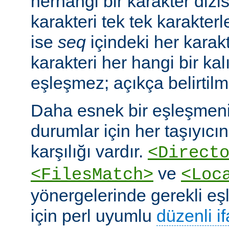
herhangi bir karakter dizis
karakteri tek tek karakterle
ise
seq
içindeki her karakte
karakteri her hangi bir kalı
eşleşmez; açıkça belirtilm
Daha esnek bir eşleşmeni
durumlar için her taşıyıcın
karşılığı vardır.
<Direct
ve
<FilesMatch>
<Loc
yönergelerinde gerekli e
için perl uyumlu
düzenli i