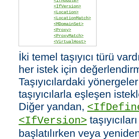
<IfModule>
<IfVersion>
<Location>
<LocationMatch>
<MDomainSet>
<Proxy>
<ProxyMatch>
<VirtualHost>
İki temel taşıyıcı türü vard
her istek için değerlendirm
Taşıyıcılardaki yönergele
taşıyıcılarla eşleşen istekl
Diğer yandan,
<IfDefin
taşıyıcıla
<IfVersion>
başlatılırken veya yeniden