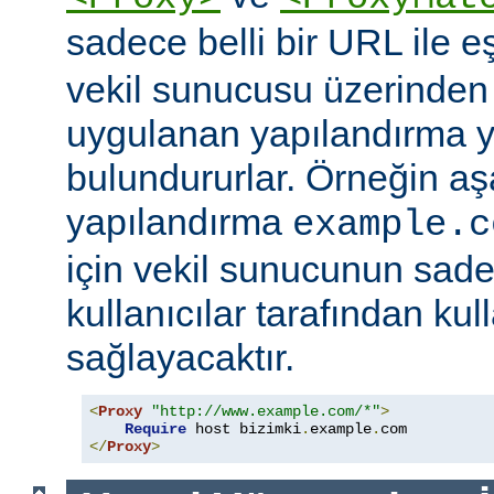
sadece belli bir URL ile 
vekil sunucusu üzerinden e
uygulanan yapılandırma y
bulundururlar. Örneğin aş
yapılandırma
example.c
için vekil sunucunun sad
kullanıcılar tarafından kul
sağlayacaktır.
<
Proxy
"http://www.example.com/*"
>
Require
 host bizimki
.
example
.
</
Proxy
>