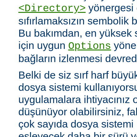
yönergesi 
<Directory>
sıfırlamaksızın sembolik ba
Bu bakımdan, en yüksek 
için uygun
yöner
Options
bağların izlenmesi devredış
Belki de siz sırf harf büyü
dosya sistemi kullanıyors
uygulamalara ihtiyacınız 
düşünüyor olabilirsiniz, fa
çok sayıda dosya sistem
eşleyecek daha bir sürü 