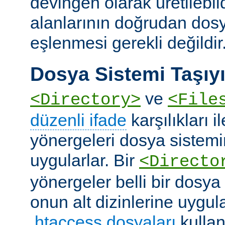
devingen olarak üretilebil
alanlarının doğrudan dos
eşlenmesi gerekli değildir
Dosya Sistemi Taşıyı
ve
<Directory>
<File
düzenli ifade
karşılıkları i
yönergeleri dosya sistemi
uygularlar. Bir
<Directo
yönergeler belli bir dosya
onun alt dizinlerine uygula
.htaccess dosyaları
kullan