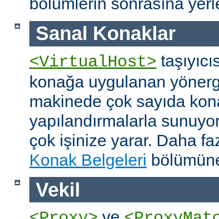
bölümlerin sonrasına yerleş
Sanal Konaklar
taşıyıcıs
<VirtualHost>
konağa uygulanan yönerge
makinede çok sayıda konağ
yapılandırmalarla sunuyor
çok işinize yarar. Daha faz
Konak Belgeleri
bölümüne
Vekil
ve
<Proxy>
<ProxyMat