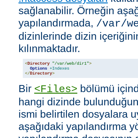
sağlanabilir. Örneğin aşa
yapılandırmada,
/var/w
dizinlerinde dizin içeriğin
kılınmaktadır.
<
Directory
"/var/web/dir1"
>
Options
+Indexes
</
Directory
>
Bir
bölümü içind
<Files>
hangi dizinde bulunduğun
ismi belirtilen dosyalara 
aşağıdaki yapılandırma y