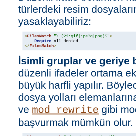
türlerdeki resim dosyaları
yasaklayabiliriz:
<
FilesMatch
"\.(?i:gif|jpe?g|png)$"
>
Require
</
FilesMatch
>
İsimli gruplar ve geriye
düzenli ifadeler ortama ekl
büyük harfli yapılır. Böyl
dosya yolları elemanları
ve
gibi mo
mod_rewrite
başvurmak mümkün olur.