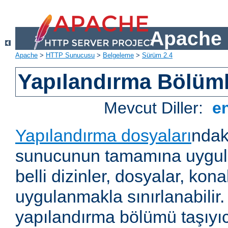
Apache 
Apache
>
HTTP Sunucusu
>
Belgeleme
>
Sürüm 2.4
Yapılandırma Bölüml
Mevcut Diller:
e
Yapılandırma dosyaları
ndak
sunucunun tamamına uygul
belli dizinler, dosyalar, ko
uygulanmakla sınırlanabilir
yapılandırma bölümü taşıyıc