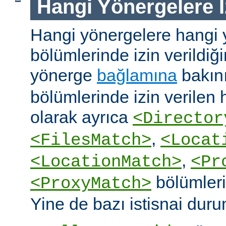
Hangi Yönergelere İ
Hangi yönergelere hangi 
bölümlerinde izin verildiğ
yönerge
bağlamına
bakın
bölümlerinde izin verilen
olarak ayrıca
<Director
,
<FilesMatch>
<Locat
,
<LocationMatch>
<Pr
bölümlerin
<ProxyMatch>
Yine de bazı istisnai duru