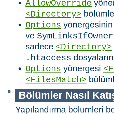
yöner
AllowOverride
bölümler
<Directory>
yönergesini
Options
ve
SymLinksIfOwner
sadece
<Directory>
dosyalarınd
.htaccess
yönergesi
Options
<F
bölüml
<FilesMatch>
Bölümler Nasıl Katışt
Yapılandırma bölümleri bell